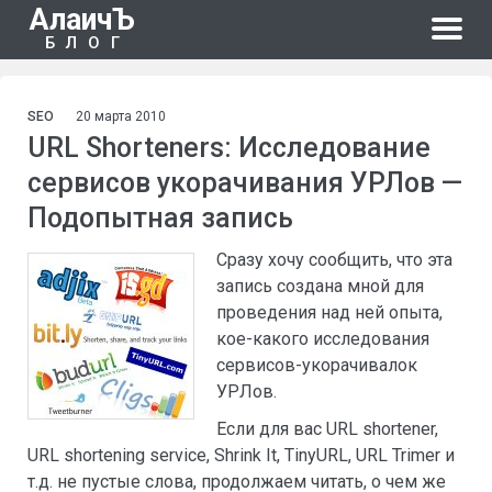
АлаичЪ
БЛОГ
SEO
20 марта 2010
URL Shorteners: Исследование
сервисов укорачивания УРЛов —
Подопытная запись
Сразу хочу сообщить, что эта
запись создана мной для
проведения над ней опыта,
кое-какого исследования
сервисов-укорачивалок
УРЛов.
Если для вас URL shortener,
URL shortening service, Shrink It, TinyURL, URL Trimer и
т.д. не пустые слова, продолжаем читать, о чем же