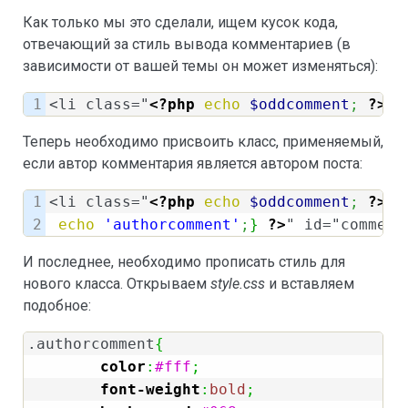
Как только мы это сделали, ищем кусок кода,
отвечающий за стиль вывода комментариев (в
зависимости от вашей темы он может изменяться):
<li class="
<?php
echo
$oddcomment
;
?>
" 
Теперь необходимо присвоить класс, применяемый,
если автор комментария является автором поста:
1

<li class="
<?php
echo
$oddcomment
;
?>
<
echo
'authorcomment'
;
}
?>
" id="comment
И последнее, необходимо прописать стиль для
нового класса. Открываем
style.css
и вставляем
подобное:
.authorcomment
{
color
:
#fff
;
font-weight
:
bold
;