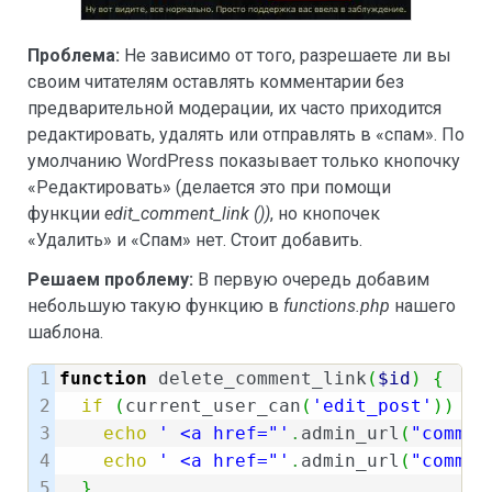
Проблема:
Не зависимо от того, разрешаете ли вы
своим читателям оставлять комментарии без
предварительной модерации, их часто приходится
редактировать, удалять или отправлять в «спам». По
умолчанию WordPress показывает только кнопочку
«Редактировать» (делается это при помощи
функции
edit_comment_link ())
, но кнопочек
«Удалить» и «Спам» нет. Стоит добавить.
Решаем проблему:
В первую очередь добавим
небольшую такую функцию в
functions.php
нашего
шаблона.
1

function
 delete_comment_link
(
$id
)
{
2

if
(
current_user_can
(
'edit_post'
)
)
{
3

echo
' <a href="'
.
admin_url
(
"commen
4

echo
' <a href="'
.
admin_url
(
"commen
5

}