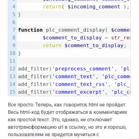
4

return
(
$incoming_comment
)
;
5

}
6

7

function
 plc_comment_display
(
$comment_
8

$comment_to_display
=
str_repla
9

return
$comment_to_display
;
10

}
11

12

add_filter
(
'preprocess_comment'
,
'plc_c
13

add_filter
(
'comment_text'
,
'plc_comment
14

add_filter
(
'comment_text_rss'
,
'plc_com
add_filter
(
'comment_excerpt'
,
'plc_comm
Все просто. Теперь, как говорится, html не пройдет.
Весь html-код будет отображаться в комментариях
как простой текст. Это, однако, не отключает
автотрансформацию url в ссылку, но это и хорошо,
пользователям не придется мучиться с