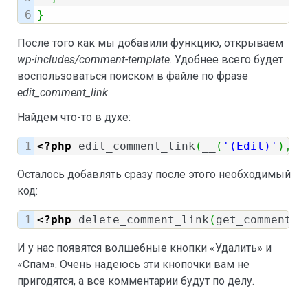
}
После того как мы добавили функцию, открываем
wp-includes/comment-template
. Удобнее всего будет
воспользоваться поиском в файле по фразе
edit_comment_link
.
Найдем что-то в духе:
<?php
 edit_comment_link
(
__
(
'(Edit)'
)
,
'&
Осталось добавлять сразу после этого необходимый
код:
<?php
 delete_comment_link
(
get_comment_I
И у нас появятся волшебные кнопки «Удалить» и
«Спам». Очень надеюсь эти кнопочки вам не
пригодятся, а все комментарии будут по делу.