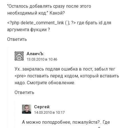
"Осталось добавлять сразу после этого
необходимый код:" Какой?
<?php delete_comment_link ( ); ?> где брать id для
аргумента фукции ?
Ответить
:
АлаичЪ
13.03.2010 в 10:46
Ух...закралась подлая ошибка в пост, забыл тег
<pre> поставить перед кодом, который вставить
надо. Смотрите обновление.
Ответить
:
Сергей
14.03.2010 в 10:17
А можно поподробнее, пожалуйста?.. Где