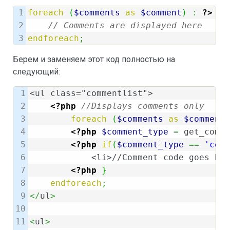
1

foreach
(
$comments
as
$comment
)
:
?>
2

// Comments are displayed here
endforeach
;
Берем и заменяем этот код полностью на
следующий:
1

<ul class="commentlist">

2

<?php
//Displays comments only
3

foreach
(
$comments
as
$comment
)
4

<?php
$comment_type
=
 get_comme
5

<?php
if
(
$comment_type
==
'comm
6

	    <li>//Comment code goes here</li>

7

<?php
}
8

endforeach
;
9

</
ul
>
10

11

<
ul
>