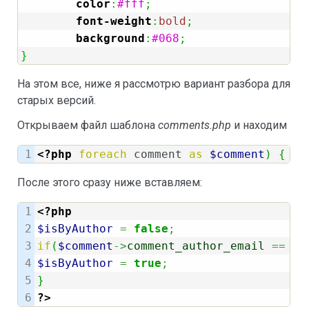
color
:
#fff
;
font-weight
:
bold
;
background
:
#068
;
}
На этом все, ниже я рассмотрю вариант разбора для
старых версий.
Открываем файл шаблона
comments.php
и находим
<?php
foreach
 comment 
as
$comment
)
{
?>
После этого сразу ниже вставляем:
1

<?php
2

$isByAuthor
=
false
;
3

if
(
$comment
->
comment_author_email
==
 ge
4

$isByAuthor
=
true
;
5

}
?>