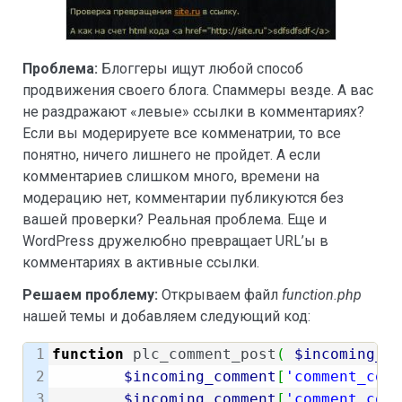
Проблема:
Блоггеры ищут любой способ
продвижения своего блога. Спаммеры везде. А вас
не раздражают «левые» ссылки в комментариях?
Если вы модерируете все комменатрии, то все
понятно, ничего лишнего не пройдет. А если
комментариев слишком много, времени на
модерацию нет, комментарии публикуются без
вашей проверки? Реальная проблема. Еще и
WordPress дружелюбно превращает URL’ы в
комментариях в активные ссылки.
Решаем проблему:
Открываем файл
function.php
нашей темы и добавляем следующий код:
1

function
 plc_comment_post
(
$incoming_co
2

$incoming_comment
[
'comment_cont
3

$incoming_comment
[
'comment_cont