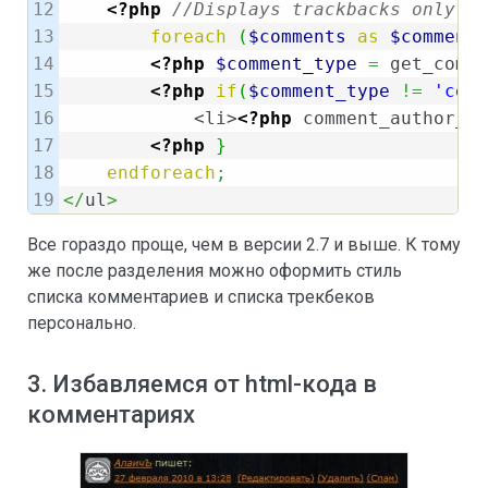
12

<?php
//Displays trackbacks only
13

foreach
(
$comments
as
$comment
)
14

<?php
$comment_type
=
 get_comme
15

<?php
if
(
$comment_type
!=
'comm
16

	    <li>
<?php
 comment_author_li
17

<?php
}
18

endforeach
;
</
ul
>
Все гораздо проще, чем в версии 2.7 и выше. К тому
же после разделения можно оформить стиль
списка комментариев и списка трекбеков
персонально.
3. Избавляемся от html-кода в
комментариях