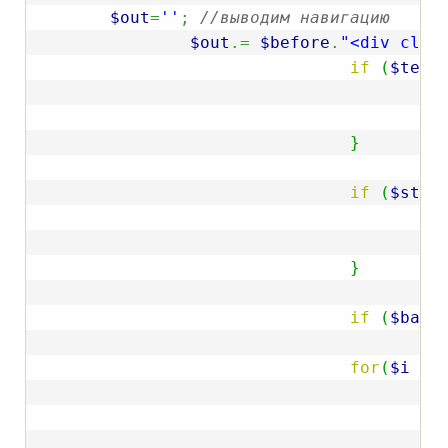
$out
=
''
;
//выводим навигацию
$out
.=
$before
.
"<div clas
if
(
$text
$
$
}
if
(
$star
$
i
}
if
(
$back
for
(
$i
=
i
}