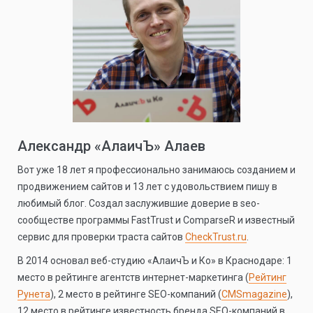
Александр «АлаичЪ» Алаев
Вот уже 18 лет я профессионально занимаюсь созданием и
продвижением сайтов и 13 лет с удовольствием пишу в
любимый блог. Создал заслужившие доверие в seo-
сообществе программы FastTrust и ComparseR и известный
сервис для проверки траста сайтов
CheckTrust.ru
.
В 2014 основал веб-студию «АлаичЪ и Ко» в Краснодаре: 1
место в рейтинге агентств интернет-маркетинга (
Рейтинг
Рунета
), 2 место в рейтинге SEO-компаний (
CMSmagazine
),
12 место в рейтинге известность бренда SEO-компаний в