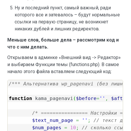
Ну и последний пункт, самый важный, ради
которого все и затевалось – будут нормальные
ссылки на первую страницу, не возникнет
никаких дублей и лишних редиректов.
Меньше слов, больше дела – рассмотрим код и
что с ним делать.
Открываем в админке «Внешний вид -> Редактор»
и выбираем Функции темы (functions.php). В самое
начало этого файла вставляем следующий код:
/*** Альтернатива wp_pagenavi (без лишних
function
 kama_pagenavi
(
$before
=
''
,
$after
/* ================ Настройки ===
$text_num_page
=
''
;
// текст для
$num_pages
=
10
;
// сколько ссыло