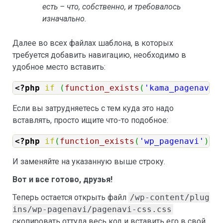
есть – что, собственно, и требовалось
изначально.
Далее во всех файлах шаблона, в которых
требуется добавить навигацию, необходимо в
удобное место вставить:
<?php
if
(
function_exists
(
'kama_pagenavi'
Если вы затрудняетесь с тем куда это надо
вставлять, просто ищите что-то подобное:
<?php
if
(
function_exists
(
'wp_pagenavi'
)
)
И заменяйте на указанную выше строку.
Вот и все готово, друзья!
Теперь остается открыть файл
/wp-content/plug
ins/wp-pagenavi/pagenavi-css.css
скопировать оттуда весь код и вставить его в свой