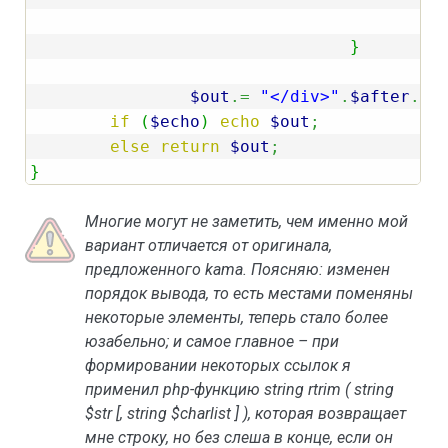
$
}
$out
.=
"</div>"
.
$after
.
"
\
if
(
$echo
)
echo
$out
;
else
return
$out
;
}
Многие могут не заметить, чем именно мой
вариант отличается от оригинала,
предложенного kama. Поясняю: изменен
порядок вывода, то есть местами поменяны
некоторые элементы, теперь стало более
юзабельно; и самое главное – при
формировании некоторых ссылок я
применил php-функцию string rtrim ( string
$str [, string $charlist ] ), которая возвращает
мне строку, но без слеша в конце, если он