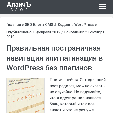
АлаичЪ
БЛОГ
Главная
»
SEO Блог
»
CMS & Кодинг
»
WordPress
»
Опубликовано: 8 февраля 2012 / Обновлено: 21 октября
2019
Правильная постраничная
навигация или пагинация в
WordPress без плагинов
Привет, ребята. Сегодняшний
пост родился, можно сказать,
не случайно. Не подумайте,
что я вдруг решил написать
баян, который и так все
знают и, что не раз уже