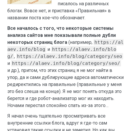
писалось на различных
блогах. Вовсе нет, и приставка «Правильная» в
названии поста кое-что обозначает.
Все началось с того, что некоторые системы
анализа сайтов мне показывали полные дубли
некоторых страниц блога
(например,
https://al
aev.info/blog
и
https://alaev.info/blo
g/
,
https://alaev.info/blog/category/seo
и
https://alaev.info/blog/category/seo/
и др.), притом, что этих страниц я не мог найти в
упор, да и сами дублирующие адреса автоматически
редиректились на правильные (правильные у меня
это без слеша на конце). Я не мог понять откуда это
берется и где робот-анализатор мог их находить.
Ночами перестал спокойно спать из-за этого…
Я начал очень тщательно просматривать все
внутренние ссылки блога, вдруг я где-то сам
установил такие ссылки и не заметил. Но как вы