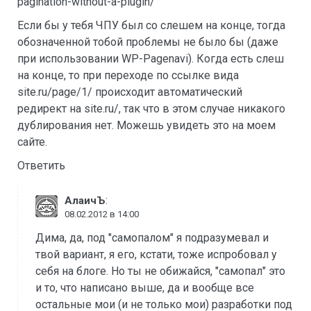
pagination-without-a-plugin/
Если бы у тебя ЧПУ был со слешем на конце, тогда
обозначенной тобой проблемы не было бы (даже
при использовании WP-Pagenavi). Когда есть слеш
на конце, то при переходе по ссылке вида
site.ru/page/1/ происходит автоматический
редирект на site.ru/, так что в этом случае никакого
дублирования нет. Можешь увидеть это на моем
сайте.
Ответить
:
АлаичЪ
08.02.2012 в 14:00
Дима, да, под "самопалом" я подразумевал и
твой вариант, я его, кстати, тоже испробовал у
себя на блоге. Но ты не обижайся, "самопал" это
и то, что написано выше, да и вообще все
остальные мои (и не только мои) разработки под