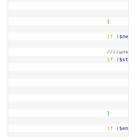
}
}
if
(
$next
//ссылки 
if
(
$step
f
}
}
if
(
$end_
i