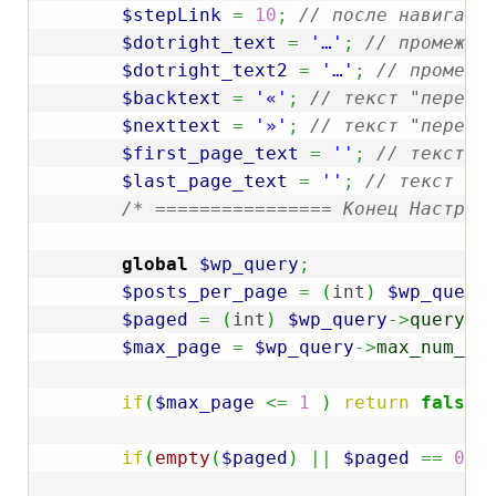
$stepLink
=
10
;
// после навигаци
$dotright_text
=
'…'
;
// промежут
$dotright_text2
=
'…'
;
// промежу
$backtext
=
'«'
;
// текст "перейт
$nexttext
=
'»'
;
// текст "перейт
$first_page_text
=
''
;
// текст "
$last_page_text
=
''
;
// текст "к
/* ================ Конец Настрое
global
$wp_query
;
$posts_per_page
=
(
int
)
$wp_query
$paged
=
(
int
)
$wp_query
->
query_v
$max_page
=
$wp_query
->
max_num_pa
if
(
$max_page
<=
1
)
return
false
;
if
(
empty
(
$paged
)
||
$paged
==
0
)