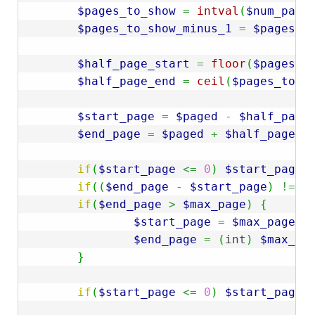
$pages_to_show
=
intval
(
$num_page
$pages_to_show_minus_1
=
$pages_t
$half_page_start
=
floor
(
$pages_t
$half_page_end
=
ceil
(
$pages_to_s
$start_page
=
$paged
-
$half_page
$end_page
=
$paged
+
$half_page_e
if
(
$start_page
<=
0
)
$start_page
if
(
(
$end_page
-
$start_page
)
!=
$
if
(
$end_page
>
$max_page
)
{
$start_page
=
$max_page
-
$end_page
=
(
int
)
$max_pa
}
if
(
$start_page
<=
0
)
$start_page