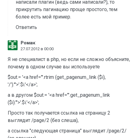
написали плагин (ведь сами написали?), то
прикрутить пагинацию проще простого, тем
более есть мой пример.
Ответить
:
Роман
27.07.2012 в 00:00
Я не специалист в php, но если не сложно объясните,
почему в одном случае вы используете
$out.= '<a href="'.rtrim (get_pagenum_link ($i),
'/').'">'.$i.'</a>';
а в другом $out.= '<a href="'.get_pagenum_link
($i).'">'.$i.'</a>';
Просто так получается ссылка на страницу 2
выглядит /page/2 (без слеша),
а ссылка "следующая страница" выглядит /page/2/