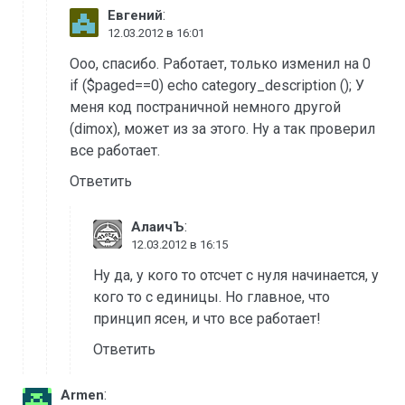
:
Евгений
12.03.2012 в 16:01
Ооо, спасибо. Работает, только изменил на 0
if ($paged==0) echo category_description (); У
меня код постраничной немного другой
(dimox), может из за этого. Ну а так проверил
все работает.
Ответить
:
АлаичЪ
12.03.2012 в 16:15
Ну да, у кого то отсчет с нуля начинается, у
кого то с единицы. Но главное, что
принцип ясен, и что все работает!
Ответить
:
Armen