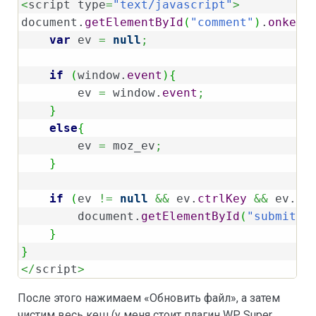
<
script type
=
"text/javascript"
>
document.
getElementById
(
"comment"
)
.
onkeyd
var
 ev 
=
null
;
if
(
window.
event
)
{
        ev 
=
 window.
event
;
}
else
{
        ev 
=
 moz_ev
;
}
if
(
ev 
!=
null
&&
 ev.
ctrlKey
&&
 ev.
ke
        document.
getElementById
(
"submit"
)
}
}
</
script
>
После этого нажимаем «Обновить файл», а затем
чистим весь кеш (у меня стоит плагин WP Super