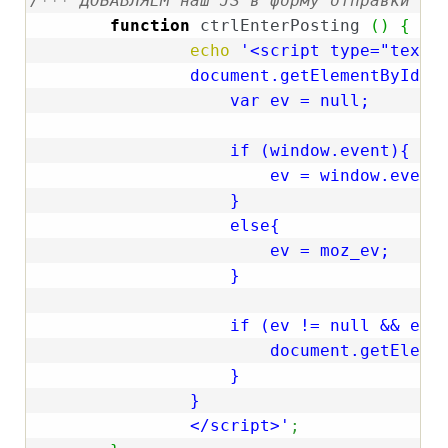
/*** ДОБАВЛЯЕМ наш JS в форму отправки ко
function
 ctrlEnterPosting 
(
)
{
echo
'<script type="text/j
		document.getElementById("comment").onkeydown = function (moz_ev) {

		    var ev = null;

		    if (window.event){

			ev = window.event;

		    }

		    else{

			ev = moz_ev;

		    }

		    if (ev != null && ev.ctrlKey && ev.keyCode == 13) {

			document.getElementById("submit").click();

		    }

		}

		</script>'
;