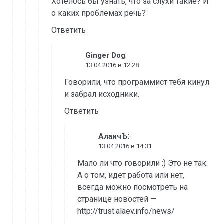
Хотелось бы узнать, что за слухи такие? И
о каких проблемах речь?
Ответить
:
Ginger Dog
13.04.2016 в 12:28
Говорили, что программист тебя кинул
и забрал исходники.
Ответить
:
АлаичЪ
13.04.2016 в 14:31
Мало ли что говорили :) Это не так.
А о том, идет работа или нет,
всегда можно посмотреть на
странице новостей —
http://trust.alaev.info/news/