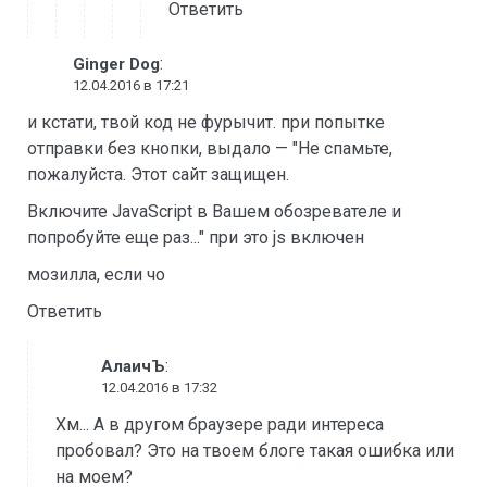
Ответить
:
Ginger Dog
12.04.2016 в 17:21
и кстати, твой код не фурычит. при попытке
отправки без кнопки, выдало — "Не спамьте,
пожалуйста. Этот сайт защищен.
Включите JavaScript в Вашем обозревателе и
попробуйте еще раз..." при это js включен
мозилла, если чо
Ответить
:
АлаичЪ
12.04.2016 в 17:32
Хм... А в другом браузере ради интереса
пробовал? Это на твоем блоге такая ошибка или
на моем?