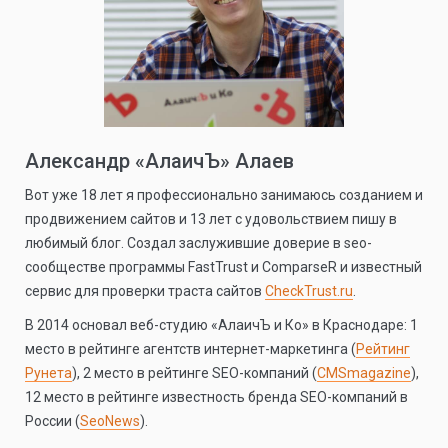
Александр «АлаичЪ» Алаев
Вот уже 18 лет я профессионально занимаюсь созданием и
продвижением сайтов и 13 лет с удовольствием пишу в
любимый блог. Создал заслужившие доверие в seo-
сообществе программы FastTrust и ComparseR и известный
сервис для проверки траста сайтов
CheckTrust.ru
.
В 2014 основал веб-студию «АлаичЪ и Ко» в Краснодаре: 1
место в рейтинге агентств интернет-маркетинга (
Рейтинг
Рунета
), 2 место в рейтинге SEO-компаний (
CMSmagazine
),
12 место в рейтинге известность бренда SEO-компаний в
России (
SeoNews
).