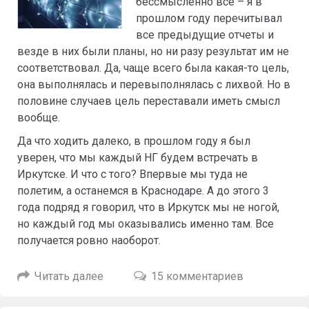
бессмысленно все – я в
прошлом году перечитывал
все предыдущие отчеты и
везде в них были планы, но ни разу результат им не
соответствовал. Да, чаще всего была какая-то цель,
она выполнялась и перевыполнялась с лихвой. Но в
половине случаев цель переставали иметь смысл
вообще.
Да что ходить далеко, в прошлом году я был
уверен, что мы каждый НГ будем встречать в
Иркутске. И что с того? Впервые мы туда не
полетим, а останемся в Краснодаре. А до этого 3
года подряд я говорил, что в Иркутск мы не ногой,
но каждый год мы оказывались именно там. Все
получается ровно наоборот.
Читать далее
15 комментариев