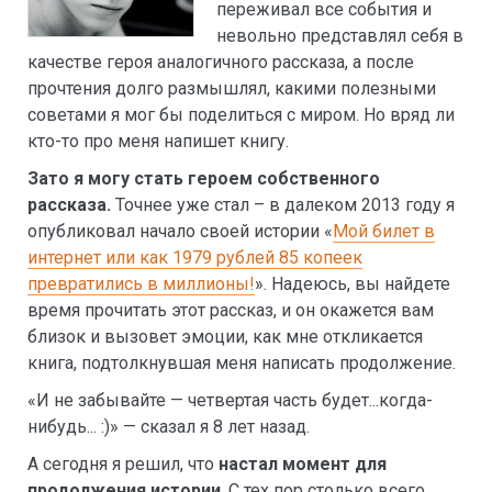
переживал все события и
невольно представлял себя в
качестве героя аналогичного рассказа, а после
прочтения долго размышлял, какими полезными
советами я мог бы поделиться с миром. Но вряд ли
кто-то про меня напишет книгу.
Зато я могу стать героем собственного
рассказа.
Точнее уже стал – в далеком 2013 году я
опубликовал начало своей истории «
Мой билет в
интернет или как 1979 рублей 85 копеек
превратились в миллионы!
». Надеюсь, вы найдете
время прочитать этот рассказ, и он окажется вам
близок и вызовет эмоции, как мне откликается
книга, подтолкнувшая меня написать продолжение.
«И не забывайте — четвертая часть будет...когда-
нибудь... :)» — сказал я 8 лет назад.
А сегодня я решил, что
настал момент для
продолжения истории
. С тех пор столько всего