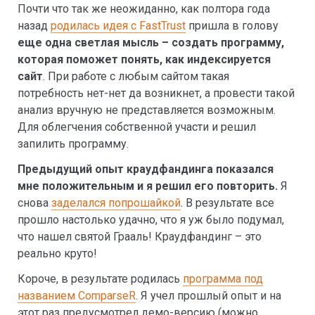
Почти что так же неожиданно, как полтора года
назад
родилась идея с FastTrust
пришла в голову
еще одна светлая мысль – создать программу,
которая поможет понять, как индексируется
сайт
. При работе с любым сайтом такая
потребность нет-нет да возникнет, а провести такой
анализ вручную не представляется возможным.
Для облегчения собственной участи и решил
запилить программу.
Предыдущий опыт краудфандинга показался
мне положительным и я решил его повторить.
Я
снова
заделался попрошайкой
. В результате все
прошло настолько удачно, что я уж было подумал,
что нашел святой Грааль! Краудфандинг – это
реально круто!
Короче, в результате родилась
программа под
названием ComparseR
. Я учел прошлый опыт и на
этот раз предусмотрел демо-версию (можно