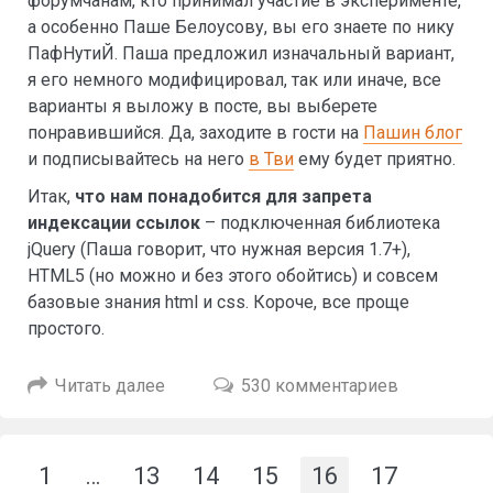
форумчанам, кто принимал участие в эксперименте,
а особенно Паше Белоусову, вы его знаете по нику
ПафНутиЙ. Паша предложил изначальный вариант,
я его немного модифицировал, так или иначе, все
варианты я выложу в посте, вы выберете
понравившийся. Да, заходите в гости на
Пашин блог
и подписывайтесь на него
в Тви
ему будет приятно.
Итак,
что нам понадобится для запрета
индексации ссылок
– подключенная библиотека
jQuery (Паша говорит, что нужная версия 1.7+),
HTML5 (но можно и без этого обойтись) и совсем
базовые знания html и css. Короче, все проще
простого.
Читать далее
530 комментариев
1
…
13
14
15
16
17