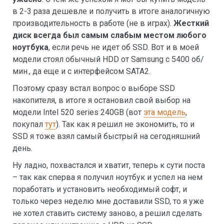
в 2-3 раза дешевле и получить в итоге аналогичную
производительность в работе (не в играх).
Жесткий
диск всегда был самым слабым местом любого
ноутбука
, если речь не идет об SSD. Вот и в моей
модели стоял обычный HDD от Samsung с 5400 об/
мин., да еще и с интерфейсом SATA2.
Поэтому сразу встал вопрос о выборе SSD
накопителя, в итоге я остановил свой выбор на
модели Intel 520 series 240GB (вот
эта модель
,
покупал
тут
). Так как я решил не экономить, то и
SSD я тоже взял самый быстрый на сегодняшний
день.
Ну ладно, похвастался и хватит, теперь к сути поста
– так как сперва я получил ноутбук и успел на нем
поработать и установить необходимый софт, и
только через неделю мне доставили SSD, то я уже
не хотел ставить систему заново, а решил сделать