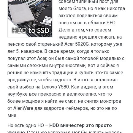
совсем типичный пост для
моего блога, но я как никогда
захотел поделиться своим
опытом не в области SEO.
Дело в том, что совсем
недавно я решил списать на
пенсию свой старенький Acer 5920G, которому уже
лет 5, наверное. В свое время, когда я только
покупал этот Acer, он был самой топовой моделью с
самыми свежими внутренностями, вот и сейчас я
решил не изменять традиции и купить что-то самое
продвинутое, чтобы надолго. В итоге я остановил
свой выбор на Lenovo Y580. Как видите, в этом
ноутбуке все прекрасно и великолепно, что-то
более мощное я найти не смог, не считая монстров
от AlenWare для задротов-геймеров, но это не по
мне.
Но есть одно НО –
HDD винчестер это просто
ужасно
. С тем же успехом я мог бы купить модель