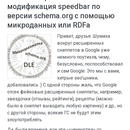
модификация speedbar по
версии schema.org с помощью
микроданных или RDFa
Привет, друзья. Шумиха
вокруг расширенных
сниппетов в Google уже
немного поутихла, чему,
безусловно, поспособствовал
и сам Google. Это мы с вами,
хитрые seo'шники,
добаловались :) C одной стороны жаль, что Google
отсек фейковые расширенные сниппеты, например,
звездочки (отзывы, рейтинги), рецепты (можно
было в сниппет выводить любую картинку) и др., но
с другой стороны, всякие ГС не будут этим
злоупотреблять.
Да, были времена, все эти «шаманства» со