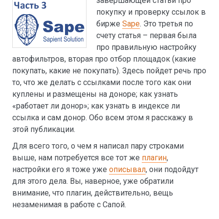
завершающей статьи про
покупку и проверку ссылок в
бирже
Sape
. Это третья по
счету статья – первая была
про правильную настройку
автофильтров, вторая про отбор площадок (какие
покупать, какие не покупать). Здесь пойдет речь про
то, что же делать с ссылками после того как они
куплены и размещены на доноре; как узнать
«работает ли донор»; как узнать в индексе ли
ссылка и сам донор. Обо всем этом я расскажу в
этой публикации.
Для всего того, о чем я написал пару строками
выше, нам потребуется все тот же
плагин
,
настройки его я тоже уже
описывал
, они подойдут
для этого дела. Вы, наверное, уже обратили
внимание, что плагин, действительно, вещь
незаменимая в работе с Сапой.