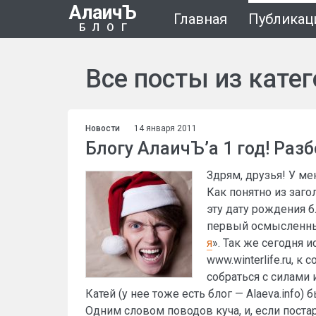
АлаичЪ
Главная
Публикац
БЛОГ
Все посты из кате
Новости
14 января 2011
Блогу АлаичЪ’а 1 год! Раз
Здрям, друзья! У ме
Как понятно из заго
эту дату рождения б
первый осмысленный
я
». Так же сегодня 
www.winterlife.ru, к
собраться с силами 
Катей (у нее тоже есть блог — Alaeva.info)
Одним словом поводов куча, и, если постар