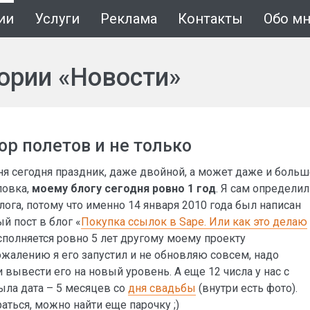
ии
Услуги
Реклама
Контакты
Обо м
гории «Новости»
бор полетов и не только
ня сегодня праздник, даже двойной, а может даже и больш
ловка,
моему блогу сегодня ровно 1 год
. Я сам определил
лога, потому что именно 14 января 2010 года был написан
 пост в блог «
Покупка ссылок в Sape. Или как это делаю
исполняется ровно 5 лет другому моему проекту
 сожалению я его запустил и не обновляю совсем, надо
и вывести его на новый уровень. А еще 12 числа у нас с
 была дата – 5 месяцев со
дня свадьбы
(внутри есть фото).
аться, можно найти еще парочку ;)