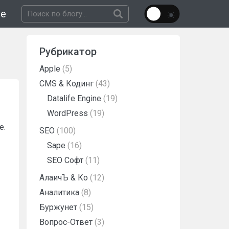
не
Рубрикатор
Apple
(5)
CMS & Кодинг
(43)
Datalife Engine
(19)
WordPress
(19)
е.
SEO
(100)
Sape
(16)
SEO Софт
(11)
АлаичЪ & Ко
(12)
Аналитика
(8)
Буржунет
(15)
Вопрос-Ответ
(3)