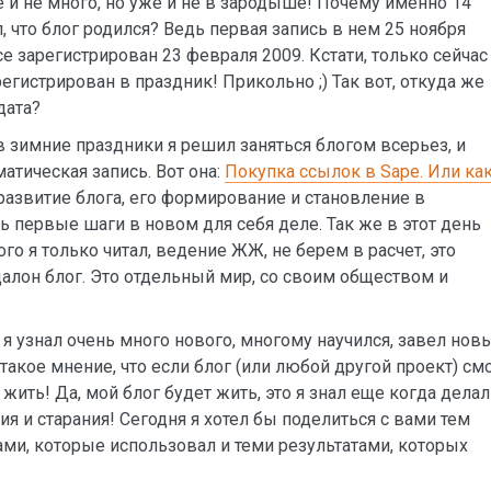
 и не много, но уже и не в зародыше! Почему именно 14
, что блог родился? Ведь первая запись в нем 25 ноября
се зарегистрирован 23 февраля 2009. Кстати, только сейчас
регистрирован в праздник! Прикольно ;) Так вот, откуда же
дата?
в зимние праздники я решил заняться блогом всерьез, и
атическая запись. Вот она:
Покупка ссылок в Sape. Или ка
е развитие блога, его формирование и становление в
ть первые шаги в новом для себя деле. Так же в этот день
ого я только читал, ведение ЖЖ, не берем в расчет, это
ндалон блог. Это отдельный мир, со своим обществом и
 я узнал очень много нового, многому научился, завел нов
акое мнение, что если блог (или любой другой проект) см
жить! Да, мой блог будет жить, это я знал еще когда делал
ия и старания! Сегодня я хотел бы поделиться с вами тем
ами, которые использовал и теми результатами, которых