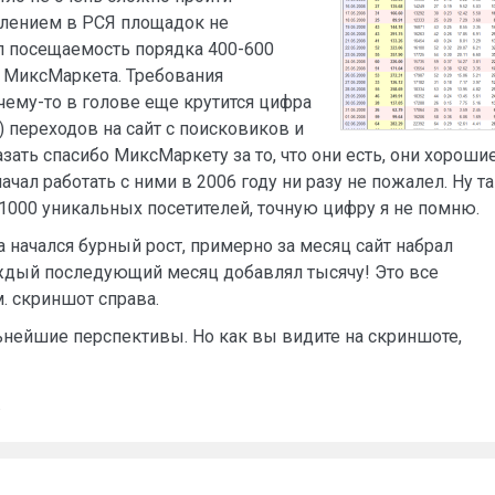
влением в РСЯ площадок не
ал посещаемость порядка 400-600
т МиксМаркета. Требования
чему-то в голове еще крутится цифра
н) переходов на сайт с поисковиков и
зать спасибо МиксМаркету за то, что они есть, они хороши
ачал работать с ними в 2006 году ни разу не пожалел. Ну т
-1000 уникальных посетителей, точную цифру я не помню.
а начался бурный рост, примерно за месяц сайт набрал
аждый последующий месяц добавлял тысячу! Это все
м. скриншот справа.
альнейшие перспективы. Но как вы видите на скриншоте,
в