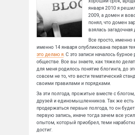
хороший срок, вроде
января 2010 я решил
2009, а домен и вов
понял, что домен за
взялась загадочная 
Все просто, именно 
именно 14 января опубликована первая тем
это делаю я
. С это записи началось бурно
обществе. Все вы знаете, как тяжело дела
для меня родилось понятие блогинга, до эт
совсем не то, что вести тематический ста
своими правилами и порядками.
За эти полгода, прожитые вместе с блогом,
друзей и единомышленников. Так же есть т
продержаться первые полгода, то он будет 
первую запись, иначе тогда зачем все усил
опытом, который приобрел, теми наработк
достиг.