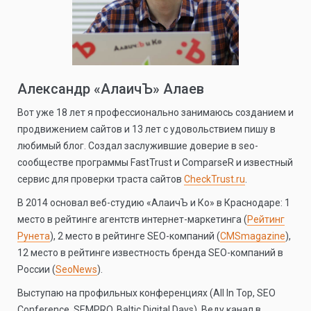
Александр «АлаичЪ» Алаев
Вот уже 18 лет я профессионально занимаюсь созданием и
продвижением сайтов и 13 лет с удовольствием пишу в
любимый блог. Создал заслужившие доверие в seo-
сообществе программы FastTrust и ComparseR и известный
сервис для проверки траста сайтов
CheckTrust.ru
.
В 2014 основал веб-студию «АлаичЪ и Ко» в Краснодаре: 1
место в рейтинге агентств интернет-маркетинга (
Рейтинг
Рунета
), 2 место в рейтинге SEO-компаний (
CMSmagazine
),
12 место в рейтинге известность бренда SEO-компаний в
России (
SeoNews
).
Выступаю на профильных конференциях (All In Top, SEO
Conference, SEMPRO, Baltic Digital Days). Веду канал в