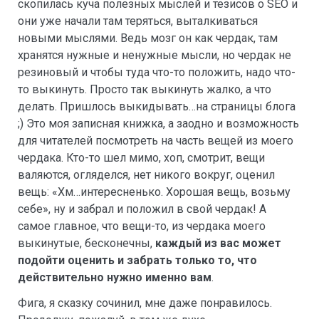
скопилась куча полезных мыслей и тезисов о SEO и
они уже начали там теряться, выталкиваться
новыми мыслями. Ведь мозг он как чердак, там
хранятся нужные и ненужные мысли, но чердак не
резиновый и чтобы туда что-то положить, надо что-
то выкинуть. Просто так выкинуть жалко, а что
делать. Пришлось выкидывать…на страницы блога
;) Это моя записная книжка, а заодно и возможность
для читателей посмотреть на часть вещей из моего
чердака. Кто-то шел мимо, хоп, смотрит, вещи
валяются, огляделся, нет никого вокруг, оценил
вещь: «Хм…интересненько. Хорошая вещь, возьму
себе», ну и забрал и положил в свой чердак! А
самое главное, что вещи-то, из чердака моего
выкинутые, бесконечны,
каждый из вас может
подойти оценить и забрать только то, что
действительно нужно именно вам
.
Фига, я сказку сочинил, мне даже понравилось.