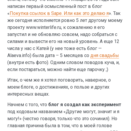
написан первый осмысленный пост в блог
«
Покупка ссылок в Sape. Или как это делаю я
». Так
же сегодня исполняется ровно 5 лет другому моему
проекту www.winterlife.ru, к сожалению я его
запустил и не обновляю совсем, надо собраться с
силами и вывести его на новый уровень. А еще 12
числа у нас с Катей (у нее тоже есть блог —
Alaeva.info) была дата – 5 месяцев со
дня свадьбы
(внутри есть фото). Одним словом поводов куча, и,
если постараться, можно найти еще парочку ;)
Итак, о чем же я хотел поговорить, наверное, о
моем блоге, о достижениях, о пользе и других
интересных вещах.
Начнем с того, что
блог я создал как эксперимент
под кодовым названием «Другие могут, значит и я
могу!» (честно говоря, только что это сочинил). Но
главная причина была в том, что в моей голове