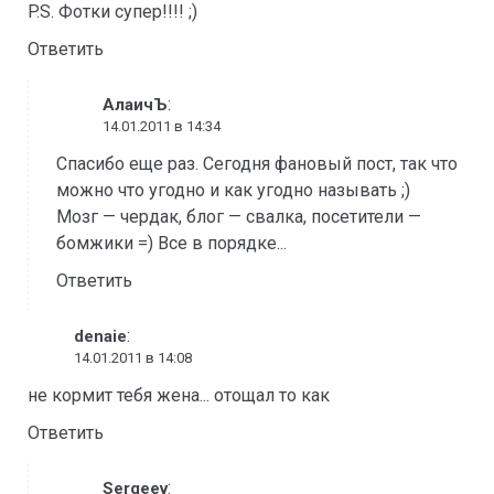
P.S. Фотки супер!!!! ;)
Ответить
:
АлаичЪ
14.01.2011 в 14:34
Спасибо еще раз. Сегодня фановый пост, так что
можно что угодно и как угодно называть ;)
Мозг — чердак, блог — свалка, посетители —
бомжики =) Все в порядке...
Ответить
:
denaie
14.01.2011 в 14:08
не кормит тебя жена... отощал то как
Ответить
:
Sergeev