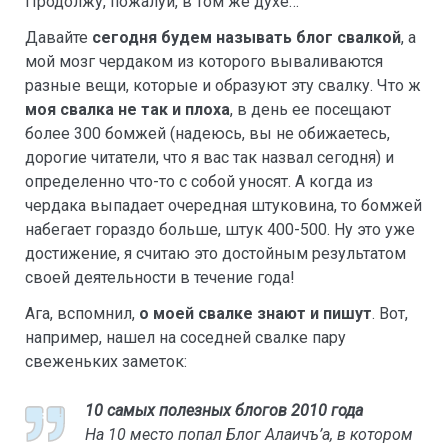
Продолжу, пожалуй, в том же духе…
Давайте
сегодня будем называть блог свалкой
, а
мой мозг чердаком из которого вываливаются
разные вещи, которые и образуют эту свалку. Что ж
моя свалка не так и плоха
, в день ее посещают
более 300 бомжей (надеюсь, вы не обижаетесь,
дорогие читатели, что я вас так назвал сегодня) и
определенно что-то с собой уносят. А когда из
чердака выпадает очередная штуковина, то бомжей
набегает гораздо больше, штук 400-500. Ну это уже
достижение, я считаю это достойным результатом
своей деятельности в течение года!
Ага, вспомнил,
о моей свалке знают и пишут
. Вот,
например, нашел на соседней свалке пару
свеженьких заметок:
10 самых полезных блогов 2010 года
На 10 место попал Блог Алаичъ’a, в котором