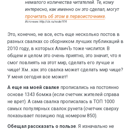
немалого количества читателей. Те, кому
интересно, как именно он это сделал, могут
прочитать об этом в первоисточнике
.
Источник: http://clx.ru/node/974
Это, конечно, не все, есть еще несколько постов в
разных свалках со сборником лучших публикаций в
2010 году, в которых АлаичЪ тоже числится. В
общем и целом это очень приятно, это значит, что я
смог повлиять на этот мир, сделать его лучше и
чище! Хм…как это свалка может сделать мир чище?
У меня сегодня все может!
А еще на моей свалке
прописались на постоянно
основе 1343 бомжа (если счетчик жителей справа
не врет). А сама свалка прописалась в ТОП 1000
самых популярных свалок рунета (счетчик сверху
показывает позицию под номером 850).
Обещал рассказать о пользе
. Я изначально не