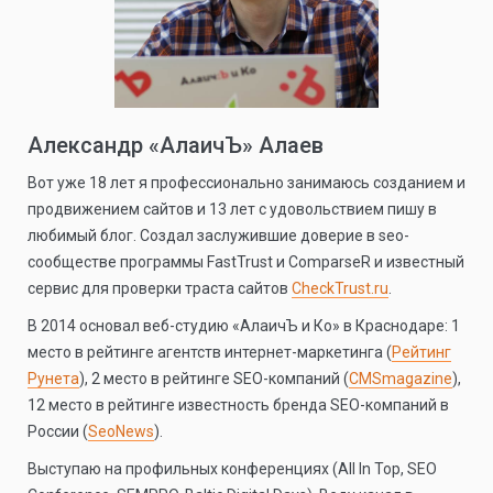
Александр «АлаичЪ» Алаев
Вот уже 18 лет я профессионально занимаюсь созданием и
продвижением сайтов и 13 лет с удовольствием пишу в
любимый блог. Создал заслужившие доверие в seo-
сообществе программы FastTrust и ComparseR и известный
сервис для проверки траста сайтов
CheckTrust.ru
.
В 2014 основал веб-студию «АлаичЪ и Ко» в Краснодаре: 1
место в рейтинге агентств интернет-маркетинга (
Рейтинг
Рунета
), 2 место в рейтинге SEO-компаний (
CMSmagazine
),
12 место в рейтинге известность бренда SEO-компаний в
России (
SeoNews
).
Выступаю на профильных конференциях (All In Top, SEO