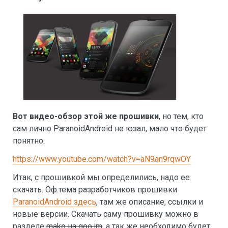
Вот видео-обзор этой же прошивки
, но тем, кто
сам лично ParanoidAndroid не юзал, мало что будет
понятно:
https://www.youtube.com/watch?v=aN9an9rqwOY
Итак, с прошивкой мы определились, надо ее
скачать. Оф.тема разработчиков прошивки
ParanoidAndroid здесь
, там же описание, ссылки и
новые версии. Скачать саму прошивку можно в
разделе
mako на goo.im
, а так же необходимо будет