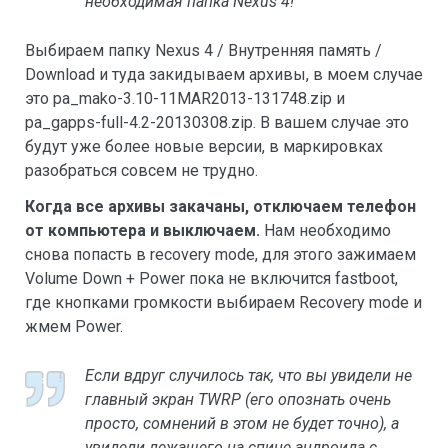
необходимая папка Nexus 4!
Выбираем папку Nexus 4 / Внутренняя память /
Download и туда закидываем архивы, в моем случае
это pa_mako-3.10-11MAR2013-131748.zip и
pa_gapps-full-4.2-20130308.zip. В вашем случае это
будут уже более новые версии, в маркировках
разобраться совсем не трудно.
Когда все архивы закачаны, отключаем телефон
от компьютера и выключаем.
Нам необходимо
снова попасть в recovery mode, для этого зажимаем
Volume Down + Power пока не включится fastboot,
где кнопками громкости выбираем Recovery mode и
жмем Power.
Если вдруг случилось так, что вы увидели не
главный экран TWRP (его опознать очень
просто, сомнений в этом не будет точно), а
увидели лежащего на спине андроида с