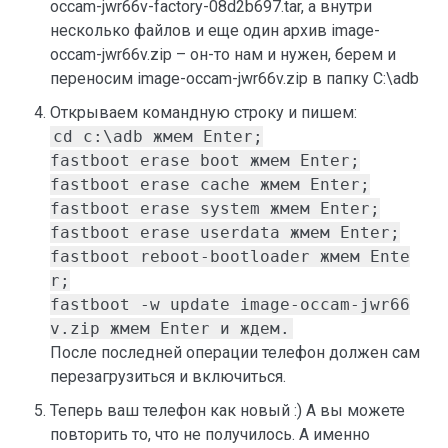
occam-jwr66v-factory-08d2b697.tar, а внутри
несколько файлов и еще один архив image-
occam-jwr66v.zip – он-то нам и нужен, берем и
переносим image-occam-jwr66v.zip в папку C:\adb
Открываем командную строку и пишем:
cd c:\adb жмем Enter;
fastboot erase boot жмем Enter;
fastboot erase cache жмем Enter;
fastboot erase system жмем Enter;
fastboot erase userdata жмем Enter;
fastboot reboot-bootloader жмем Ente
r;
fastboot -w update image-occam-jwr66
v.zip жмем Enter и ждем.
После последней операции телефон должен сам
перезагрузиться и включиться.
Теперь ваш телефон как новый :) А вы можете
повторить то, что не получилось. А именно