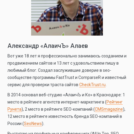
Александр «АлаичЪ» Алаев
Вот уже 18 лет я профессионально занимаюсь созданием и
продвижением сайтов и 13 лет с удовольствием пишу в
любимый блог. Создал заслужившие доверие в seo-
сообществе программы FastTrust и ComparseR и известный
сервис для проверки траста сайтов
CheckTrust.ru
.
В 2014 основал веб-студию «АлаичЪ и Ко» в Краснодаре: 1
место в рейтинге агентств интернет-маркетинга (
Рейтинг
Рунета
), 2 место в рейтинге SEO-компаний (
CMSmagazine
),
12 место в рейтинге известность бренда SEO-компаний в
России (
SeoNews
).
Выступаю на профильных конференциях (All In Top, SEO