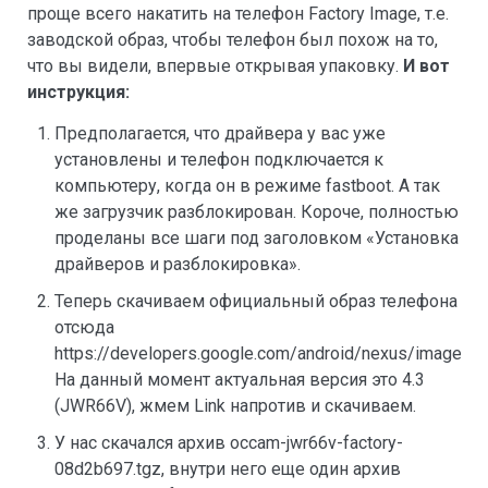
проще всего накатить на телефон Factory Image, т.е.
заводской образ, чтобы телефон был похож на то,
что вы видели, впервые открывая упаковку.
И вот
инструкция:
Предполагается, что драйвера у вас уже
установлены и телефон подключается к
компьютеру, когда он в режиме fastboot. А так
же загрузчик разблокирован. Короче, полностью
проделаны все шаги под заголовком «Установка
драйверов и разблокировка».
Теперь скачиваем официальный образ телефона
отсюда
https://developers.google.com/android/nexus/images
На данный момент актуальная версия это 4.3
(JWR66V), жмем Link напротив и скачиваем.
У нас скачался архив occam-jwr66v-factory-
08d2b697.tgz, внутри него еще один архив