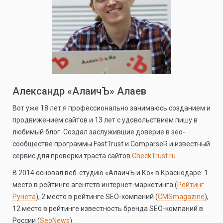
Александр «АлаичЪ» Алаев
Вот уже 18 лет я профессионально занимаюсь созданием и
продвижением сайтов и 13 лет с удовольствием пишу в
любимый блог. Создал заслужившие доверие в seo-
сообществе программы FastTrust и ComparseR и известный
сервис для проверки траста сайтов
CheckTrust.ru
.
В 2014 основал веб-студию «АлаичЪ и Ко» в Краснодаре: 1
место в рейтинге агентств интернет-маркетинга (
Рейтинг
Рунета
), 2 место в рейтинге SEO-компаний (
CMSmagazine
),
12 место в рейтинге известность бренда SEO-компаний в
России (
SeoNews
).