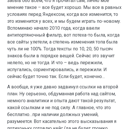
забыв обо всем, что я прочитал сам, лично мое
мнение такое – все будет хорошо. Мы все в равных
условиях перед Яндексом, когда все изменится, то
это изменится у всех, и мы будем играть по-новому.
Вспоминаю начало 2010 года, когда ввели
антипортяночный фильтр, вот потеха-то была, когда
все сайты улетели, а степень изменения топа была
чуть ли не 100%. Тогда тексты по 10, 20, 50 тысяч
знаков были в порядке вещей. Сейчас это звучит
нелепо, но не тогда. И что – ведь пережили,
испугались, сориентировались, и пережили. И
сейчас будет точно так. Если будет, конечно…
А вообще, я уже давно задвинул ссылки на второй
план. Ну серьезно, обдуманная работа над сайтом,
немного аналитики и опыта дают такой результат,
какой ссылкам и не под силу. А главное, что это
бесплатно…при наличии должных умений,
разумеется. Вот касательно этого высказывания я
потихоньку готовлю кейс (да не будет громко