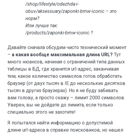
/shop/lifestyle/odezhda-i-
obuv/aksessuary/zaponki-bmw-iconic – это
норм?
Или лучше так:
/products/zaponki-bmw-iconic ?
Давайте сначала обсудим чисто технический момент
–
а какая вообще максимальная длина
URL?
Тут
много нюансов, начиная с ограничений типа данных
таблицы в БД, где хранится url-адрес, заканчивая
тем, какое количество символов готов обработать
браузер (от двух тысяч в IE до нескольких десятков
тысяч в других браузерах). Но я не буду забивать
вам голову, а просто скажу – лимит 2000 символов.
Уверен, вы не дойдете до лимита, если только
специально этого не захотите!
Я попытался найти информацию о допустимой
длине url-адреса в справке поисковиков, но нашел