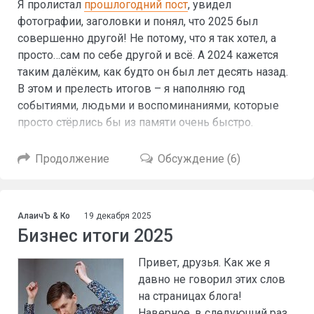
Я пролистал
прошлогодний пост
, увидел
фотографии, заголовки и понял, что 2025 был
совершенно другой! Не потому, что я так хотел, а
просто…сам по себе другой и всё. А 2024 кажется
таким далёким, как будто он был лет десять назад.
В этом и прелесть итогов – я наполняю год
событиями, людьми и воспоминаниями, которые
просто стёрлись бы из памяти очень быстро.
Продолжение
Обсуждение (6)
АлаичЪ & Ко
19 декабря 2025
Бизнес итоги 2025
Привет, друзья. Как же я
давно не говорил этих слов
на страницах блога!
Наверное, в следующий раз