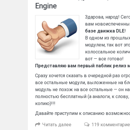
Engine
Здарова, народ! Сег
вам новоиспеченн
базе движка DLE
!
В одном из прошлых 
модулем, так вот эт
колоссальное колич
вот — все готово!
Представляю вам первый паблик релиз м
Сразу хочется сказать в очередной раз огр
все остальные модули, выложенные на бло
модуль не похож на все остальные — он н
полностью бесплатный (а аналоги, к слову,
копию)!!!
Давайте приступим к описанию возможност
Читать далее
119 комментари