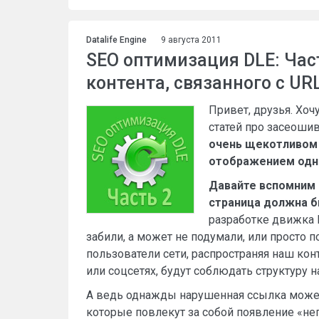
Datalife Engine
9 августа 2011
SEO оптимизация DLE: Час
контента, связанного с UR
Привет, друзья. Хо
статей про засеошив
очень щекотливом 
отображением одно
Давайте вспомним 
страница должна бы
разработке движка 
забили, а может не подумали, или просто по
пользователи сети, распространяя наш ко
или соцсетях, будут соблюдать структуру на
А ведь однажды нарушенная ссылка может
которые повлекут за собой появление «неп