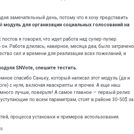
одня замечательный день, потому что я хочу представить
ый
модуль для организации социальных голосований на
постов я говорил, что идет работа над супер-пупер
о он. Работа длилась, наверное, месяца два, было затрачено
ество сил и времени для реализации всех пожеланий, и
одуля SNVote, спешите тестить.
омное спасибо Саньку, который написал этот модуль (да и
ге) с нуля, включая яваскрипты и прочее. А еще наш
амного лучше, поверьте! А самое главное — первый релиз
 уступающие по всем параметрам, стоят в районе 30-50$ за
ей, процесса установки и примеров использования.
ев