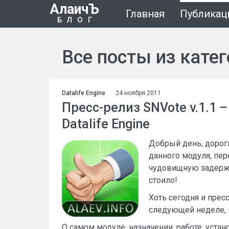
АлаичЪ
Главная
Публикац
БЛОГ
Все посты из кате
Datalife Engine
24 ноября 2011
Пресс-релиз SNVote v.1.1 
Datalife Engine
Добрый день, дорог
данного модуля, пер
чудовищную задержку
стоило!
Хоть сегодня и прес
следующей неделе, 
О самом модуле, назначении, работе, уста