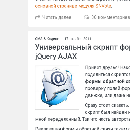
основной странице модуля SNVote
.
Читать далее
30 комментарие
CMS & Кодинг
17 октября 2011
Универсальный скрипт фор
jQuery AJAX
Привет друзья! Нако
поделиться скрипто
формы обратной с
проверку полей фор
движке, или даже на
Сразу стоит сказать,
скрипт был найден 
мной переделанный. Так что часть авторст
Реализация формы обратной связи таким о