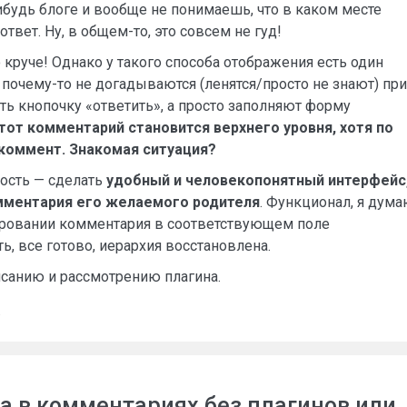
будь блоге и вообще не понимаешь, что в каком месте
ответ. Ну, в общем-то, это совсем не гуд!
круче! Однако у такого способа отображения есть один
очему-то не догадываются (ленятся/просто не знают) при
ть кнопочку «ответить», а просто заполняют форму
этот комментарий становится верхнего уровня, хотя по
 коммент. Знакомая ситуация?
вость — сделать
удобный и человекопонятный интерфейс
мментария его желаемого родителя
. Функционал, я дума
тировании комментария в соответствующем поле
, все готово, иерархия восстановлена.
санию и рассмотрению плагина.
в
а в комментариях без плагинов или