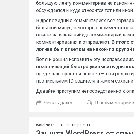
большую ленту комментариев на каком-ни
обсуждается и куда относится тот или иной 
В древовидных комментариях все гораздо 
большой минус, некоторые комментаторы п
ответе на какой-нибудь комментарий нажа
комментирования и отправляют.
В итоге 
логике был ответом на какой-то другой
Вот я и решил исправить эту несправедли
позволяющий быстро указывать для ко
предельно просто и понятен — при редак
прописываем ID родителя и жмем сохранить
Давайте приступим непосредственно к опи
Читать далее
10 комментарие
WordPress
13 сентября 2011
Защита WordPress от спам