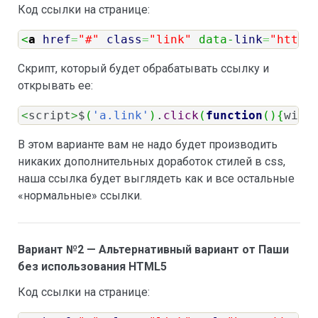
Код ссылки на странице:
<
a
href
=
"#"
class
=
"link"
 data-
link
=
"http:
Скрипт, который будет обрабатывать ссылку и
открывать ее:
<
script
>
$
(
'a.link'
)
.
click
(
function
(
)
{
wind
В этом варианте вам не надо будет производить
никаких дополнительных доработок стилей в css,
наша ссылка будет выглядеть как и все остальные
«нормальные» ссылки.
Вариант №2 — Альтернативный вариант от Паши
без использования HTML5
Код ссылки на странице: