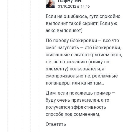
:
ПафНутиЙ
31.10.2012 в 14:46
Если не ошибаюсь, гугл спокойно
выполнит такой скрипт. Если уж
аякс выполняет)
По поводу блокировки — всё что
смог нагуглить — это блокировки,
связанные с автооткрытием окон,
т.е. не по желанию (клику по
элементу) пользователя, а
смопроизвольно т.е. рекламные
попандеры или ка их там...
Дим, если покажешь пример —
буду очень признателен, а то
получается эффективность
способа под сомнением.
Ответить