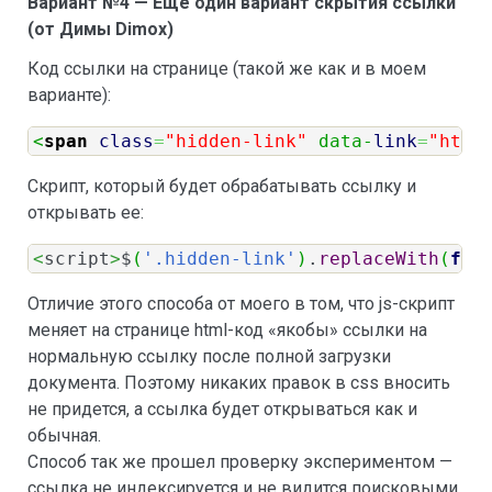
Вариант №4 — Еще один вариант скрытия ссылки
(от Димы Dimox)
Код ссылки на странице (такой же как и в моем
варианте):
<
span
class
=
"hidden-link"
 data-
link
=
"http
Скрипт, который будет обрабатывать ссылку и
открывать ее:
<
script
>
$
(
'.hidden-link'
)
.
replaceWith
(
fun
Отличие этого способа от моего в том, что js-скрипт
меняет на странице html-код «якобы» ссылки на
нормальную ссылку после полной загрузки
документа. Поэтому никаких правок в css вносить
не придется, а ссылка будет открываться как и
обычная.
Способ так же прошел проверку экспериментом —
ссылка не индексируется и не видится поисковыми