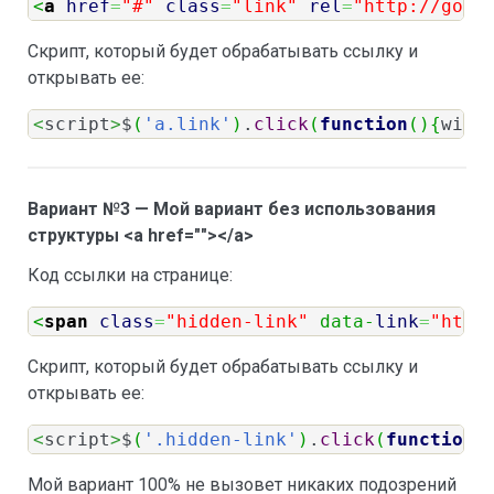
<
a
href
=
"#"
class
=
"link"
rel
=
"http://goo.
Скрипт, который будет обрабатывать ссылку и
открывать ее:
<
script
>
$
(
'a.link'
)
.
click
(
function
(
)
{
wind
Вариант №3 — Мой вариант без использования
структуры <a href=""></a>
Код ссылки на странице:
<
span
class
=
"hidden-link"
 data-
link
=
"http
Скрипт, который будет обрабатывать ссылку и
открывать ее:
<
script
>
$
(
'.hidden-link'
)
.
click
(
function
(
Мой вариант 100% не вызовет никаких подозрений