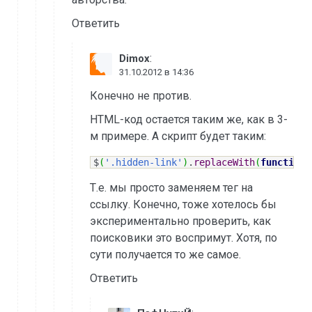
Ответить
:
Dimox
31.10.2012 в 14:36
Конечно не против.
HTML-код остается таким же, как в 3-
м примере. А скрипт будет таким:
$
(
'.hidden-link'
)
.
replaceWith
(
function
(
Т.е. мы просто заменяем тег на
ссылку. Конечно, тоже хотелось бы
экспериментально проверить, как
поисковики это воспримут. Хотя, по
сути получается то же самое.
Ответить