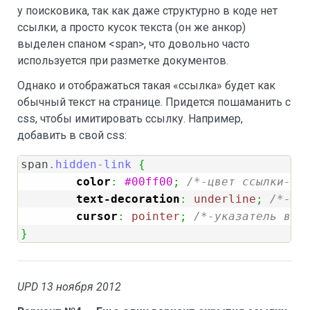
у поисковика, так как даже структурно в коде нет
ссылки, а просто кусок текста (он же анкор)
выделен спаном <span>, что довольно часто
используется при разметке документов.
Однако и отображаться такая «ссылка» будет как
обычный текст на странице. Придется пошаманить с
css, чтобы имитировать ссылку. Например,
добавить в свой css:
span
.hidden-link
{
color
:
#00ff00
;
/*-цвет ссылки-*/
text-decoration
:
underline
;
/*-по
cursor
:
pointer
;
/*-указатель в в
}
UPD 13 ноября 2012