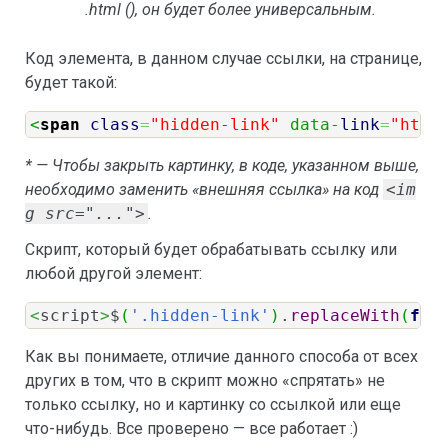
.html (), он будет более универсальным.
Код элемента, в данном случае ссылки, на странице,
будет такой:
<
span
class
=
"hidden-link"
 data-
link
=
"http
* — Чтобы закрыть картинку, в коде, указанном выше,
необходимо заменить «внешняя ссылка» на код
<im
g src="...">
.
Скрипт, который будет обрабатывать ссылку или
любой другой элемент:
<
script
>
$
(
'.hidden-link'
)
.
replaceWith
(
fun
Как вы понимаете, отличие данного способа от всех
других в том, что в скрипт можно «спрятать» не
только ссылку, но и картинку со ссылкой или еще
что-нибудь. Все проверено — все работает :)