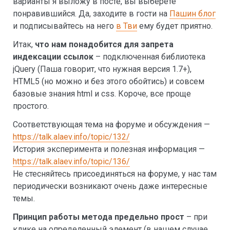
варианты я выложу в посте, вы выберете
понравившийся. Да, заходите в гости на
Пашин блог
и подписывайтесь на него
в Тви
ему будет приятно.
Итак,
что нам понадобится для запрета
индексации ссылок
– подключенная библиотека
jQuery (Паша говорит, что нужная версия 1.7+),
HTML5 (но можно и без этого обойтись) и совсем
базовые знания html и css. Короче, все проще
простого.
Соответствующая тема на форуме и обсуждения —
https://talk.alaev.info/topic/132/
История эксперимента и полезная информация —
https://talk.alaev.info/topic/136/
Не стесняйтесь присоединяться на форуме, у нас там
периодически возникают очень даже интересные
темы.
Принцип работы метода предельно прост
– при
клике на определенный элемент (в нашем случае