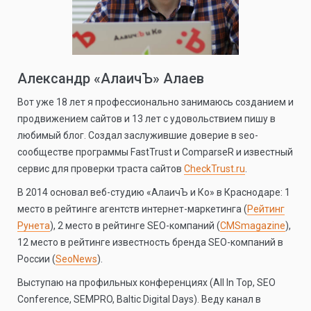
Александр «АлаичЪ» Алаев
Вот уже 18 лет я профессионально занимаюсь созданием и
продвижением сайтов и 13 лет с удовольствием пишу в
любимый блог. Создал заслужившие доверие в seo-
сообществе программы FastTrust и ComparseR и известный
сервис для проверки траста сайтов
CheckTrust.ru
.
В 2014 основал веб-студию «АлаичЪ и Ко» в Краснодаре: 1
место в рейтинге агентств интернет-маркетинга (
Рейтинг
Рунета
), 2 место в рейтинге SEO-компаний (
CMSmagazine
),
12 место в рейтинге известность бренда SEO-компаний в
России (
SeoNews
).
Выступаю на профильных конференциях (All In Top, SEO
Conference, SEMPRO, Baltic Digital Days). Веду канал в