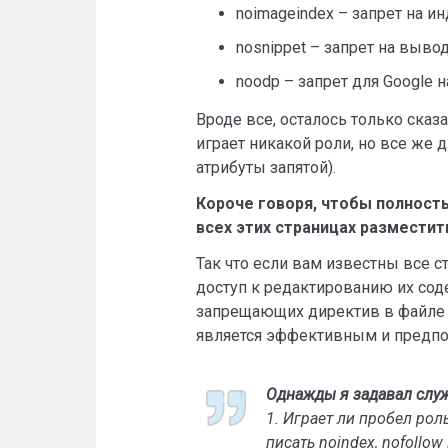
noimageindex – запрет на 
nosnippet – запрет на вывод
noodp – запрет для Google 
Вроде все, осталось только сказа
играет никакой роли, но все же 
атрибуты запятой).
Короче говоря, чтобы полност
всех этих страницах размести
Так что если вам известны все с
доступ к редактированию их сод
запрещающих директив в файле ro
является эффективным и предпо
Однажды я задавал слу
1. Играет ли пробел роль
писать noindex, nofollo