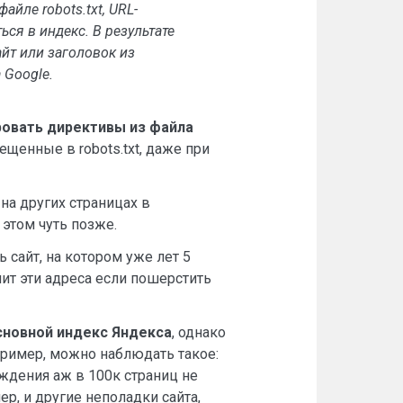
йле robots.txt, URL-
ся в индекс. В результате
айт или заголовок из
 Google.
ровать директивы из файла
ещенные в robots.txt, даже при
на других страницах в
б этом чуть позже.
 сайт, на котором уже лет 5
мнит эти адреса если пошерстить
сновной индекс Яндекса
, однако
пример, можно наблюдать такое:
ождения аж в 100к страниц не
ер, и другие неполадки сайта,