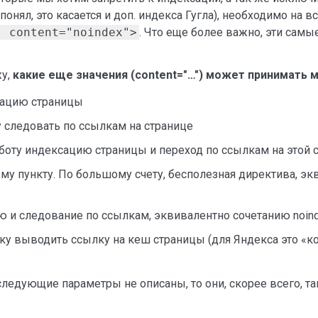
онял, это касается и доп. индекса Гугла), необходимо на в
" content="noindex">
. Что еще более важно, эти сам
жу,
какие еще значения (content="…") может принимать м
сацию страницы
у следовать по ссылкам на странице
роботу индексацию страницы и переход по ссылкам на этой 
му пункту. По большому счету, бесполезная директива, эк
ю и следование по ссылкам, эквивалентно сочетанию noind
ику выводить ссылку на кеш страницы (для Яндекса это «ко
ледующие параметры не описаны, то они, скорее всего, там