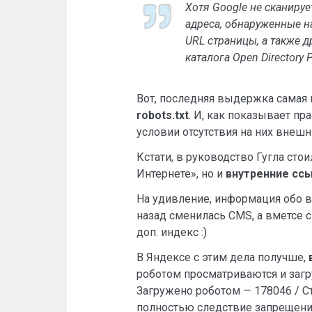
Хотя Google не сканируе
адреса, обнаруженные на
URL страницы, а также д
каталога Open Directory 
Вот, последняя выдержка самая и
robots.txt
. И, как показывает пр
условии отсутствия на них внеш
Кстати, в руководство Гугла сто
Интернете», но и
внутренние сс
На удивление, информация обо все
назад сменилась CMS, а вметсе с 
доп. индекс :)
В Яндексе с этим дела получше,
роботом просматриваются и загр
Загружено роботом — 178046 / Ст
полностью следствие запрещения 