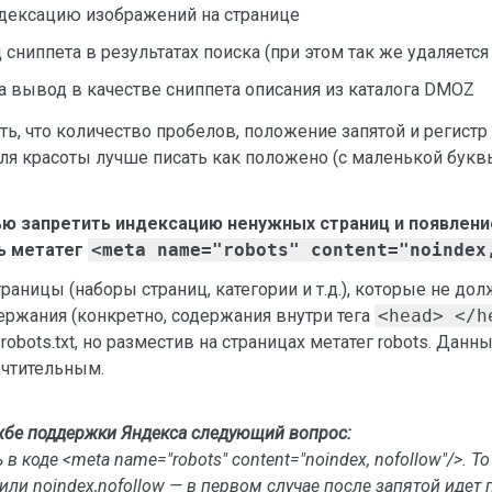
индексацию изображений на странице
 сниппета в результатах поиска (при этом так же удаляется
на вывод в качестве сниппета описания из каталога DMOZ
ть, что количество пробелов, положение запятой и регистр 
для красоты лучше писать как положено (с маленькой букв
ью запретить индексацию ненужных страниц и появление
ть метатег
<meta name="robots" content="noindex
траницы (наборы страниц, категории и т.д.), которые не до
ержания (конкретно, содержания внутри тега
<head> </h
bots.txt, но разместив на страницах метатег robots. Данны
чтительным.
жбе поддержки Яндекса следующий вопрос:
 в коде <meta name="robots" content="noindex, nofollow"/>. То
w или noindex,nofollow — в первом случае после запятой идет