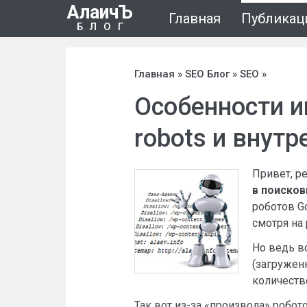
АлаичЪ
Главная
Публикац
БЛОГ
Главная
»
SEO Блог
»
SEO
»
Особенности ин
robots и внут
Привет, ре
в поисков
роботов Go
смотря на 
Но ведь в
(загружен
количеств
Так вот из-за «произвола» робот