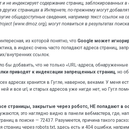
т и не индексирует содержание страниц, заблокированных в фа
 других страницах в Интернете, по-прежнему могут добавлять
ругие общедоступные сведения, например текст ссылок на с
Project (www.dmoz.org), могут появиться в результатах поиска
нтересная, из которой понятно, что
Google может игнори
актика, в индекс очень часто попадают адреса страниц, запр
них/внутренних ссылок.
ило бы добавить, что не только «URL-адреса, обнаруженные 
ылки приводят к индексации запрещенных страниц
, но о
х адресах хранится в Гугле, наверное, веками. У меня есть
ней и все url, и старых адресов уже нигде нет, но Гугл по
все страницы, закрытые через роботс, НЕ попадают в о
ужаются, это наглядно видно в панели вебмастера, где, на
раниц в поиске — 72437. Разумеется, причина такого расх
страниц через robots.txt, здесь есть и 404 ошибки, наприм