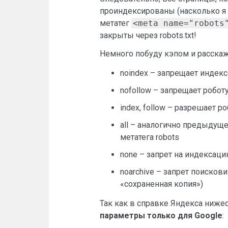
проиндексированы (насколько я п
метатег
<meta name="robots
закрыты через robots.txt!
Немного побуду кэпом и расска
noindex – запрещает индек
nofollow – запрещает робот
index, follow – разрешает 
all – аналогично предыдуще
метатега robots
none – запрет на индексаци
noarchive – запрет поисков
«сохраненная копия»)
Так как в справке Яндекса нижес
параметры только для Google
: