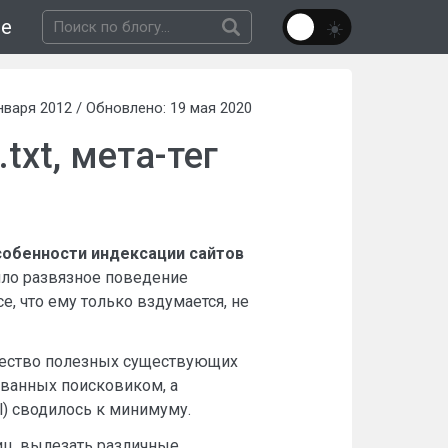
не
нваря 2012 / Обновлено: 19 мая 2020
txt, мета-тег
собенности индексации сайтов
яло развязное поведение
е, что ему только вздумается, не
ичество полезных существующих
ованных поисковиком, а
l) сводилось к минимуму.
ниц, вылезать различные