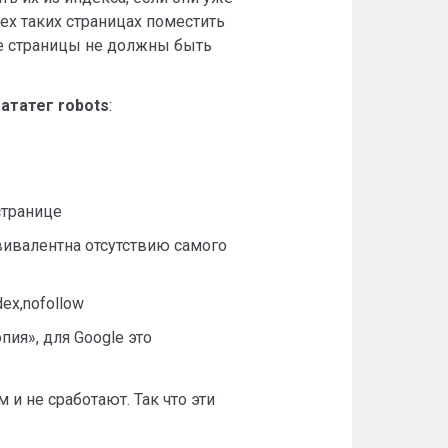
сех таких страницах поместить
ые страницы не должны быть
ататег robots
:
странице
вивалентна отсутствию самого
ex,nofollow
пия», для Google это
 и не сработают. Так что эти