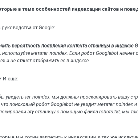
оторые в теме особенностей индексации сайтов и пове
руководства от Google:
ить вероятность появления контента страницы в индексе G
 используйте метатег noindex. Если робот Googlebot начнет 
ex и не станет отображать ее в индексе.
? И еще:
ы увидеть тег noindex, мы должны просканировать вашу стр
что поисковый робот Googlebot не увидит метатег noindex и 
локировали эту страницу с помощью файла robots.txt, мы та
торые мы хотим запретить к индексации, а так же исключит