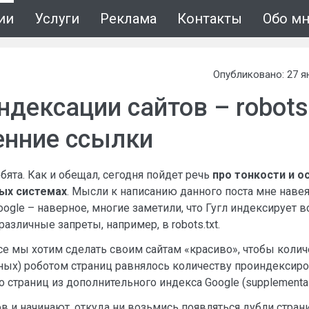
ии
Услуги
Реклама
Контакты
Обо м
Опубликовано: 27 я
дексации сайтов – robots.
ренние ссылки
бята. Как и обещал, сегодня пойдет речь
про тонкости и о
ых системах
. Мысли к написанию данного поста мне наве
ogle – наверное, многие заметили, что Гугл индексирует вс
различные запреты, например, в robots.txt.
се мы хотим сделать своим сайтам «красиво», чтобы кол
ных) роботом страниц равнялось количеству проиндексир
о страниц из дополнительного индекса Google (supplementa
ов и начинают, откуда ни возьмись появляться дубли стра