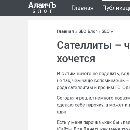
АлаичЪ
Главная
Публикац
БЛОГ
Главная
»
SEO Блог
»
SEO
»
Сателлиты – ч
хочется
И с этим ничего не поделать, вед
не так, чем чаще вспоминаешь – 
рода сателлитам и прочим ГС. Од
Сегодня я решил немного поразм
сделаю себе парочку, а может и д
едят.
Есть у меня парочка «как бы «п
(Сайты Для Денег), как меня это 