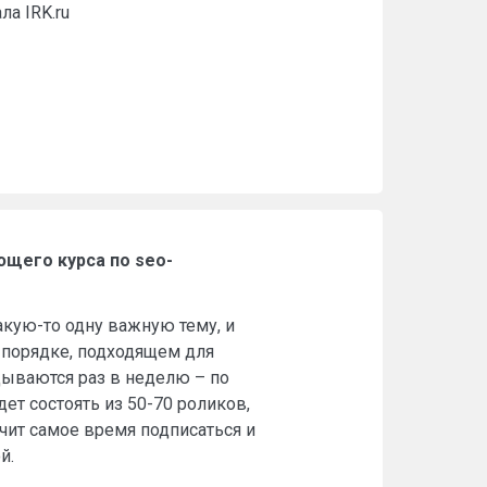
а IRK.ru
ющего курса по seo-
кую-то одну важную тему, и
 порядке, подходящем для
дываются раз в неделю – по
дет состоять из 50-70 роликов,
ачит самое время подписаться и
й.