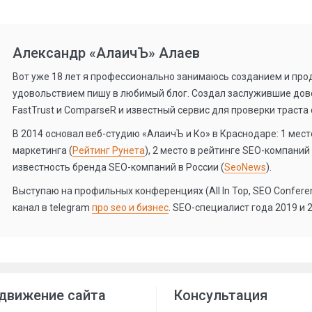
Александр «АлаичЪ» Алаев
Вот уже 18 лет я профессионально занимаюсь созданием и прод
удовольствием пишу в любимый блог. Создал заслужившие дов
FastTrust и ComparseR и известный сервис для проверки траста
В 2014 основал веб-студию «АлаичЪ и Ко» в Краснодаре: 1 место
маркетинга (
Рейтинг Рунета
), 2 место в рейтинге SEO-компаний 
известность бренда SEO-компаний в России (
SeoNews
).
Выступаю на профильных конференциях (All In Top, SEO Conference
канал в telegram
про seo и бизнес
. SEO-специалист года 2019 и 2
движение сайта
Консультация