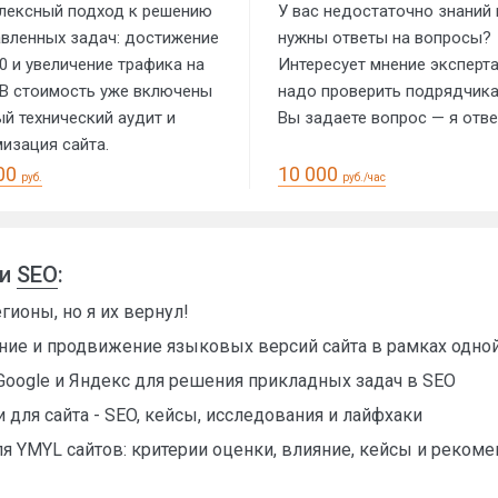
лексный подход к решению
У вас недостаточно знаний 
авленных задач: достижение
нужны ответы на вопросы?
0 и увеличение трафика на
Интересует мнение эксперта
 В стоимость уже включены
надо проверить подрядчик
й технический аудит и
Вы задаете вопрос — я отв
изация сайта.
00
10 000
руб.
руб./час
ии
SEO
:
гионы, но я их вернул!
ие и продвижение языковых версий сайта в рамках одной
oogle и Яндекс для решения прикладных задач в SEO
для сайта - SEO, кейсы, исследования и лайфхаки
ля YMYL сайтов: критерии оценки, влияние, кейсы и реком