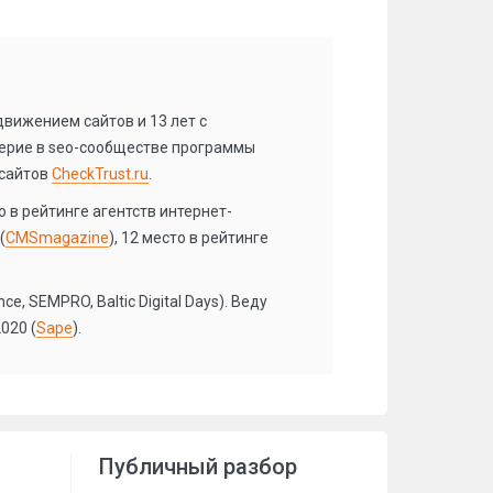
вижением сайтов и 13 лет с
ерие в seo-сообществе программы
 сайтов
CheckTrust.ru
.
 в рейтинге агентств интернет-
(
CMSmagazine
), 12 место в рейтинге
, SEMPRO, Baltic Digital Days). Веду
020 (
Sape
).
Публичный разбор