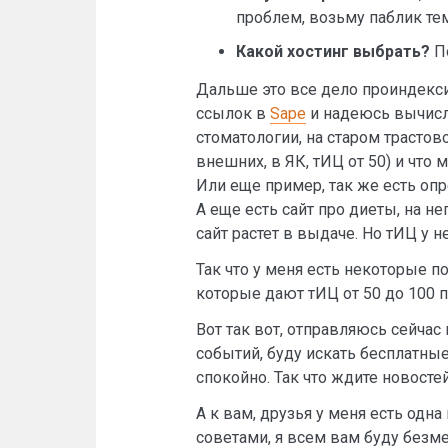
проблем, возьму паблик те
Какой хостинг выбрать?
По
Дальше это все дело проиндекси
ссылок в
Sape
и надеюсь вычисли
стоматологии, на старом трастов
внешних, в ЯК, тИЦ от 50) и что 
Или еще пример, так же есть опр
А еще есть сайт про диеты, на н
сайт растет в выдаче. Но тИЦ у н
Так что у меня есть некоторые п
которые дают тИЦ от 50 до 100 п
Вот так вот, отправляюсь сейчас
событий, буду искать бесплатные 
спокойно. Так что ждите новостей
А к вам, друзья у меня есть одн
советами, я всем вам буду безм