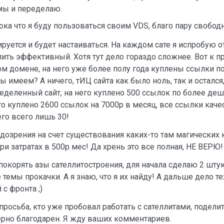
мы и переделаю.
ка что я буду пользоваться своим VDS, благо пару свободн
руется и будет настаиваться. На каждом сате я испробую 
ть эффективный. Хотя тут дело гораздо сложнее. Вот к пр
ом домене, на него уже более полу года куплены ссылки по
мы имеем? А ничего, тИЦ сайта как было ноль, так и осталс
еделенный сайт, на него куплено 500 ссылок по более деш
его куплено 2600 ссылок на 7000р в месяц, все ссылки кач
его всего лишь 30!
одозрения на счет существования каких-то там магических к
ри затратах в 500р мес! Да хрень это все полная, НЕ ВЕРЮ!
 покорять азы сателлитостроения, для начала сделаю 2 шту
темы прокачки. А я знаю, что я их найду! А дальше дело те
 с фронта ;)
а просьба, кто уже пробовал работать с сателлитами, подел
ерно благодарен. Я жду ваших комментариев.