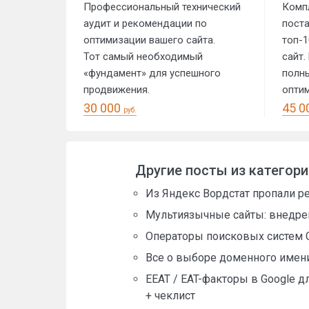
Профессиональный технический
Комп
аудит и рекомендации по
пост
оптимизации вашего сайта.
топ-1
Тот самый необходимый
сайт.
«фундамент» для успешного
полны
продвижения.
оптим
30 000
45 0
руб.
Другие посты из категор
Из Яндекс Вордстат пропали ре
Мультиязычные сайты: внедрен
Операторы поисковых систем G
Все о выборе доменного имени 
EEAT / EAT-факторы в Google д
+ чеклист