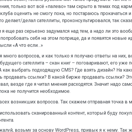
ия, только вот всё «палево» там скрыто в темах под кармо
клуба оценить не смогу пока, но постараюсь прокачаться и 
 делает/делал сателлиты, проконсультировался, так сказат
я еще раз серьезно задумался над тем, а надо ли это вообщ
попробовать себя на этом поприще, да и появятся новые и
мысли «А что если…»
ся много вопросов, и как только я получаю ответы на них,
 будущего сателлита – скан книг – поговаривают, его уже
А как выбрать подходящую CMS? Где взять дизайн? На како
ь продавать ссылки? В какой бирже продавать ссылки? Эт
вал, везде где я читал мнения расходятся. Значит надо са
пока не получится необходимое.
 всех возникших вопросов. Так скажем отправная точка в м
использовать сканированный контент, который буду покуп
тента.
жалуй, возьму за основу WordPress, привык я к нему. Так ж