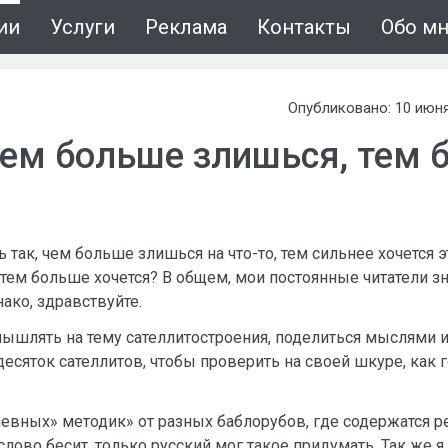
ии
Услуги
Реклама
Контакты
Обо м
Опубликовано: 10 июня
ем больше злишься, тем 
ь так, чем больше злишься на что-то, тем сильнее хочется 
тем больше хочется? В общем, мои постоянные читатели зн
нако, здравствуйте.
ышлять на тему сателлитостроения, поделиться мыслями и
есяток сателлитов, чтобы проверить на своей шкуре, как го
алевных» методик» от разных баблорубов, где содержатся
слово бесит, только русский мог такое придумать. Так же я