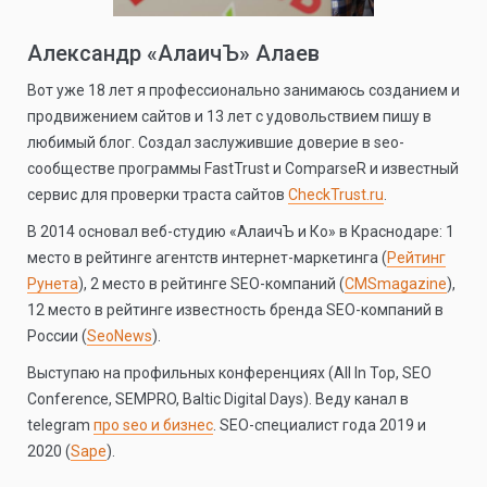
Александр «АлаичЪ» Алаев
Вот уже 18 лет я профессионально занимаюсь созданием и
продвижением сайтов и 13 лет с удовольствием пишу в
любимый блог. Создал заслужившие доверие в seo-
сообществе программы FastTrust и ComparseR и известный
сервис для проверки траста сайтов
CheckTrust.ru
.
В 2014 основал веб-студию «АлаичЪ и Ко» в Краснодаре: 1
место в рейтинге агентств интернет-маркетинга (
Рейтинг
Рунета
), 2 место в рейтинге SEO-компаний (
CMSmagazine
),
12 место в рейтинге известность бренда SEO-компаний в
России (
SeoNews
).
Выступаю на профильных конференциях (All In Top, SEO
Conference, SEMPRO, Baltic Digital Days). Веду канал в
telegram
про seo и бизнес
. SEO-специалист года 2019 и
2020 (
Sape
).