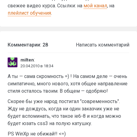
свежее видео курса. Ссылки: на
мой канал
, на
плейлист обучения
.
Комментарии: 28
Написать комментарий
:
milten
20.04.2010 в 18:34
А ты — сама скромность =) ! На самом деле — очень
симпатично, много нового, хотя общее направление
стиля осталось твоим. В общем — одобряю!
Скорее бы уже народ постигал "современность".
Жду не дождусь, когда ни один заказчик уже не
будет вспоминать, что такое ie6-8 и когда можно
будет юзать css3 на полую катушку.
PS WinXp не обижай!! <=)