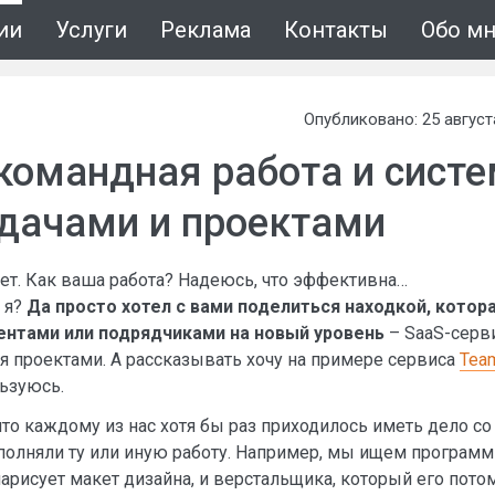
ии
Услуги
Реклама
Контакты
Обо м
Опубликовано: 25 август
командная работа и сист
адачами и проектами
ет. Как ваша работа? Надеюсь, что эффективна…
 я?
Да просто хотел с вами поделиться находкой, кото
ентами или подрядчиками на новый уровень
– SaaS-серв
я проектами. А рассказывать хочу на примере сервиса
Tea
ьзуюсь.
что каждому из нас хотя бы раз приходилось иметь дело со
полняли ту или иную работу. Например, мы ищем программ
нарисует макет дизайна, и верстальщика, который его пото