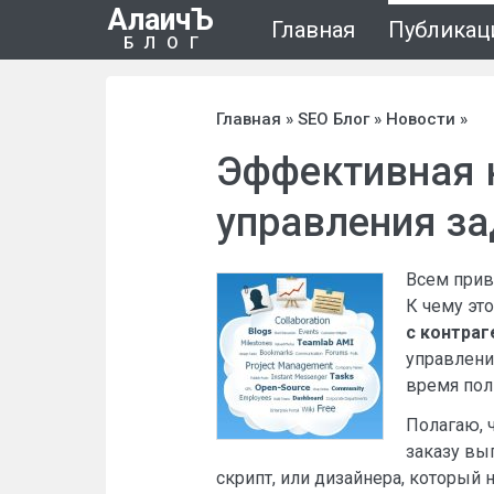
АлаичЪ
Главная
Публикац
БЛОГ
Главная
»
SEO Блог
»
Новости
»
Эффективная 
управления з
Всем прив
К чему это
с контраг
управлени
время пол
Полагаю, 
заказу вы
скрипт, или дизайнера, который 