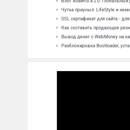
Блог АлаичЪ’а 2.0: глобальный
Чутка приуныл. LifeStyle и нем
SSL сертификат для сайта - дл
Как составить продающее резю
Вывод денег с WebMoney на кар
Разблокировка Bootloader, уст