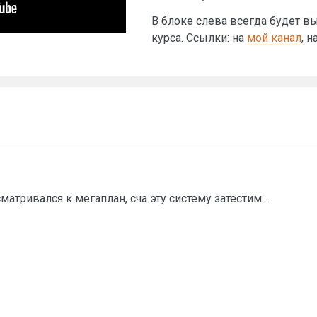
В блоке слева всегда будет 
курса. Ссылки: на
мой канал
, н
матривался к мегаплан, сча эту систему затестим...