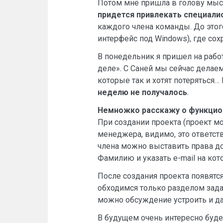
Потом мне пришла в голову мыс
придется привлекать специали
каждого члена команды. До этого
интерфейс под Windows), где сох
В понедельник я пришел на работ
деле». С Саней мы сейчас делаем
которые так и хотят потеряться…
неделю не получалось
.
Немножко расскажу о функцио
При создании проекта (проект мо
менеджера, видимо, это ответст
члена можно выставить права до
Фамилию и указать e-mail на кот
После создания проекта появятс
обходимся только разделом зада
можно обсуждение устроить и да
В будущем очень интересно будет