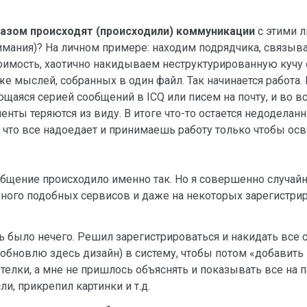
разом происходят (происходили) коммуникации
с этими 
мания)? На личном примере: находим подрядчика, связывае
стоимость, хаотично накидываем неструктурированную кучу
 же мыслей, собранных в один файл. Так начинается работа
щаяся серией сообщений в ICQ или писем на почту, и во вс
нты теряются из виду. В итоге что-то остается недоделан
, что все надоедает и принимаешь работу только чтобы осво
бщение происходило именно так. Но я совершенно случайн
 много подобных сервисов и даже на некоторых зарегистрир
ь было нечего. Решил зарегистрироваться и накидать все
 обновлю здесь дизайн) в систему, чтобы потом «добавить
телки, а мне не пришлось объяснять и показывать все на п
и, прикрепил картинки и т.д.