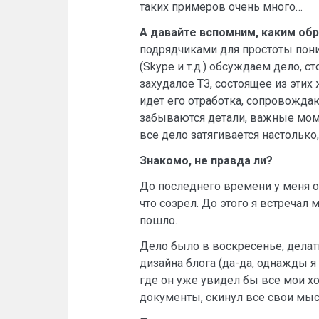
таких примеров очень много…
А давайте вспомним, каким об
подрядчиками для простоты пони
(Skype и т.д.) обсуждаем дело, 
захудалое ТЗ, состоящее из этих
идет его отработка, сопровождаю
забываются детали, важные моме
все дело затягивается настолько
Знакомо, не правда ли?
До последнего времени у меня о
что созрел. До этого я встречал
пошло.
Дело было в воскресенье, делат
дизайна блога (да-да, однажды я
где он уже увидел бы все мои хо
документы, скинул все свои мысл