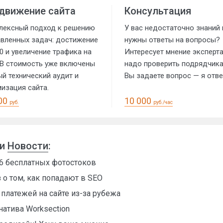
движение сайта
Консультация
лексный подход к решению
У вас недостаточно знаний 
авленных задач: достижение
нужны ответы на вопросы?
0 и увеличение трафика на
Интересует мнение эксперта
 В стоимость уже включены
надо проверить подрядчик
й технический аудит и
Вы задаете вопрос — я отв
изация сайта.
00
10 000
руб.
руб./час
ии
Новости
:
 26 бесплатных фотостоков
 о том, как попадают в SEO
платежей на сайте из-за рубежа
атива Worksection