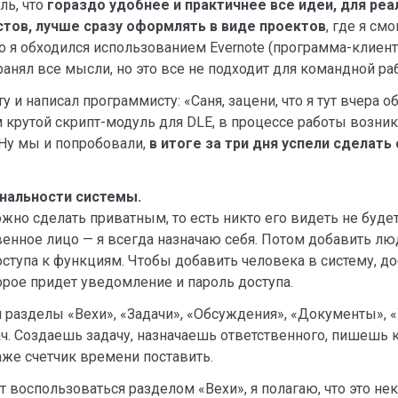
ль, что
гораздо удобнее и практичнее все идеи, для реа
стов, лучше сразу оформлять в виде проектов
, где я см
 я обходился использованием Evernote (программа-клиент 
ранял все мысли, но это все не подходит для командной ра
у и написал программисту: «Саня, зацени, что я тут вчера 
 крутой скрипт-модуль для DLE, в процессе работы возник
 Ну мы и попробовали,
в итоге за три дня успели сделать
нальности системы.
жно сделать приватным, то есть никто его видеть не буде
венное лицо — я всегда назначаю себя. Потом добавить лю
ступа к функциям. Чтобы добавить человека в систему, до
орое придет уведомление и пароль доступа.
я разделы «Вехи», «Задачи», «Обсуждения», «Документы», 
ч. Создаешь задачу, назначаешь ответственного, пишешь 
же счетчик времени поставить.
 воспользоваться разделом «Вехи», я полагаю, что это не