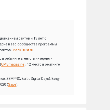
вижением сайтов и 13 лет с
ерие в seo-сообществе программы
 сайтов
CheckTrust.ru
.
 в рейтинге агентств интернет-
(
CMSmagazine
), 12 место в рейтинге
, SEMPRO, Baltic Digital Days). Веду
020 (
Sape
).