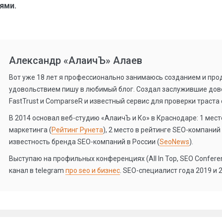
ями.
Александр «АлаичЪ» Алаев
Вот уже 18 лет я профессионально занимаюсь созданием и прод
удовольствием пишу в любимый блог. Создал заслужившие дов
FastTrust и ComparseR и известный сервис для проверки траста
В 2014 основал веб-студию «АлаичЪ и Ко» в Краснодаре: 1 место
маркетинга (
Рейтинг Рунета
), 2 место в рейтинге SEO-компаний 
известность бренда SEO-компаний в России (
SeoNews
).
Выступаю на профильных конференциях (All In Top, SEO Conference
канал в telegram
про seo и бизнес
. SEO-специалист года 2019 и 2