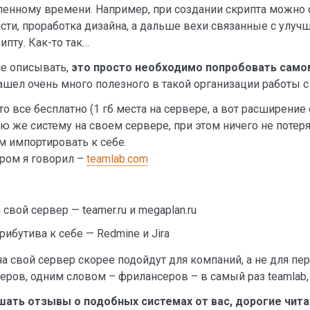
енному времени. Например, при создании скрипта можно с
асти, проработка дизайна, а дальше вехи связанные с ул
пту. Как-то так…
се описывать,
это просто необходимо попробовать само
нашел очень много полезного в такой организации работы 
это все бесплатно (1 гб места на сервере, а вот расширение
ю же систему на своем сервере, при этом ничего не потеря
м импортировать к себе.
ором я говорил –
teamlab.com
свой сервер — teamer.ru и megaplan.ru
ибутива к себе — Redmine и Jira
а свой сервер скорее подойдут для компаний, а не для пер
неров, одним словом – фрилансеров – в самый раз teamlab, 
шать отзывы о подобных системах от вас, дорогие чита