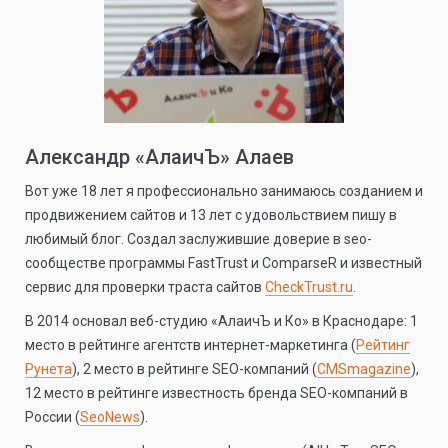
Александр «АлаичЪ» Алаев
Вот уже 18 лет я профессионально занимаюсь созданием и
продвижением сайтов и 13 лет с удовольствием пишу в
любимый блог. Создал заслужившие доверие в seo-
сообществе программы FastTrust и ComparseR и известный
сервис для проверки траста сайтов
CheckTrust.ru
.
В 2014 основал веб-студию «АлаичЪ и Ко» в Краснодаре: 1
место в рейтинге агентств интернет-маркетинга (
Рейтинг
Рунета
), 2 место в рейтинге SEO-компаний (
CMSmagazine
),
12 место в рейтинге известность бренда SEO-компаний в
России (
SeoNews
).