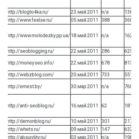
http://blogto4ka.ru/
23.май.2011
n/a
13661
http://www.fealse.ru/
05.май.2011
388
3609
http://www.molodezky.pp.ua/
18.май.2011
n/a
1622
http://seoblogging.ru/
22.май.2011
286
6258
http://moneyseo.info/
22.май.2011
678
8139
http://webzblog.com/
20.май.2011
733
5516
http://ernest.by/
30.мар.2011
n/a
760
http://anti-seoblog.ru/
16.май.2011
62
181
http://demonblog.ru/
10.май.2011
301
2173
http://whets.ru/
09.май.2011
147
632
http://absurdity.ru/
03.мар.2011
n/a
19889