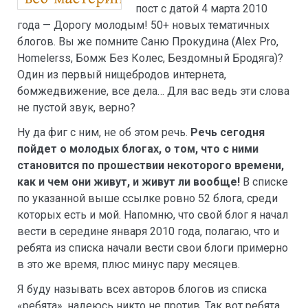
пост с датой 4 марта 2010
года — Дорогу молодым! 50+ новых тематичных
блогов. Вы же помните Саню Прокудина (Alex Pro,
Homelerss, Бомж Без Колес, Бездомный Бродяга)?
Один из первый нищебродов интернета,
бомжедвижение, все дела… Для вас ведь эти слова
не пустой звук, верно?
Ну да фиг с ним, не об этом речь.
Речь сегодня
пойдет о молодых блогах, о том, что с ними
становится по прошествии некоторого времени,
как и чем они живут, и живут ли вообще!
В списке
по указанной выше ссылке ровно 52 блога, среди
которых есть и мой. Напомню, что свой блог я начал
вести в середине января 2010 года, полагаю, что и
ребята из списка начали вести свои блоги примерно
в это же время, плюс минус пару месяцев.
Я буду называть всех авторов блогов из списка
«ребята», надеюсь никто не против. Так вот ребята