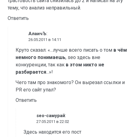
трастовость сайта снизилась до 2 и написал на эту
тему, что анализ неправильный.
Ответить
:
АлаичЪ
26.05.2011 в 14:11
Круто сказал: «...лучше всего писать о том
в чём
немного понимаешь
, seo здесь вне
конкуренции, так как
в этом никто не
разбирается
...»!
Чего там про знакомого? Он вырезал ссылки и
PR его сайт упал?
Ответить
:
seo-самурай
27.05.2011 в 22:02
Здесь находится его пост