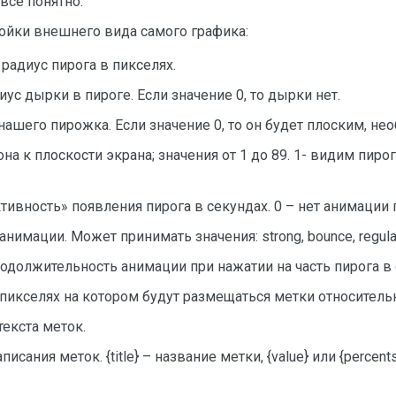
 все понятно.
ойки внешнего вида самого графика:
 радиус пирога в пикселях.
диус дырки в пироге. Если значение 0, то дырки нет.
 нашего пирожка. Если значение 0, то он будет плоским, н
она к плоскости экрана; значения от 1 до 89. 1- видим пиро
активность» появления пирога в секундах. 0 – нет анимации
п анимации. Может принимать значения: strong, bounce, regul
продолжительность анимации при нажатии на часть пирога в 
в пикселях на котором будут размещаться метки относитель
 текста меток.
исания меток. {title} – название метки, {value} или {percen