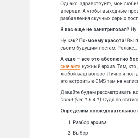
Однако, здравствуйте, мои люб
впереди. А чтобы выходные прош
разбавления скучных серых по
Я вас еще не заинтриговал?
Ну 
Ну как?
По-моему красота!
Вы по
своим будущим постам. Релакс…
А еще – все это абсолютно бес
скачайте
нужный архив. Тем, кто
любой ваш вопрос. Лично я пол дн
это встроить в CMS там не напис
Давайте будем рассматривать в
Donut (ver. 1.6.4.1)
. Судя по стати
Определим последовательност
Разбор архива
Выбор