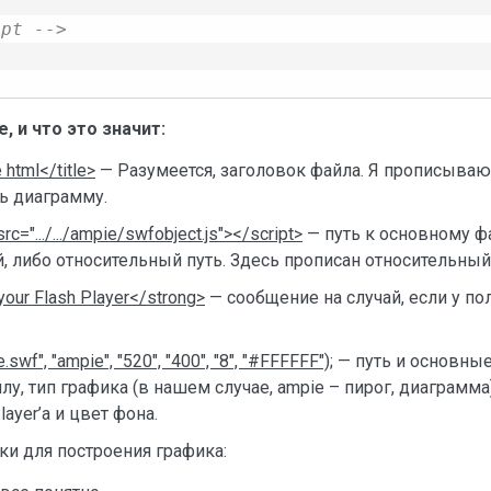
ipt -->
, и что это значит:
 html</title>
— Разумеется, заголовок файла. Я прописываю 
ь диаграмму.
src=".../.../ampie/swfobject.js"></script>
— путь к основному фа
, либо относительный путь. Здесь прописан относительный
your Flash Player</strong>
— сообщение на случай, если у по
.swf", "ampie", "520", "400", "8", "#FFFFFF");
— путь и основные
у, тип графика (в нашем случае, ampie – пирог, диаграмма
ayer’а и цвет фона.
ки для построения графика: