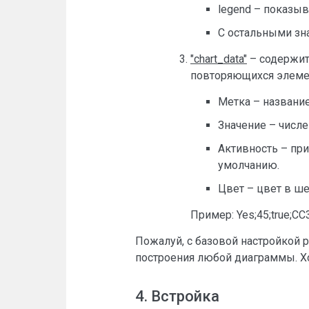
legend – показыв
C остальными зна
"chart_data"
– содержит
повторяющихся элеме
Метка – названи
Значение – числе
Активность – при
умолчанию.
Цвет – цвет в ш
Пример: Yes;45;true;CC
Пожалуй, с базовой настройкой р
построения любой диаграммы. Хо
4. Встройка