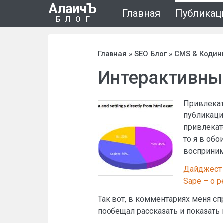
АлаичЪ
Главная
Публикац
БЛОГ
Главная
»
SEO Блог
»
CMS & Кодин
Интерактивны
Привлекате
публикаци
привлекат
то я в об
восприним
Дайджест 
Sape – о 
Так вот, в комментариях меня сп
пообещал рассказать и показать 