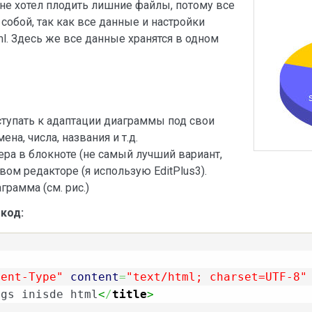
Я не хотел плодить лишние файлы, потому все
собой, так как все данные и настройки
. Здесь же все данные хранятся в одном
тупать к адаптации диаграммы под свои
на, числа, названия и т.д.
ра в блокноте (не самый лучший вариант,
ом редакторе (я использую EditPlus3).
грамма (см. рис.)
код:
tent-Type"
content
=
"text/html; charset=UTF-8"
ngs inisde html
<
/
title
>