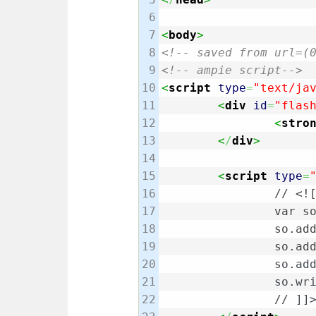
6

7

<
body
>
8

<!-- saved from url=(
9

<!-- ampie script-->
10

<
script
type
=
"text/ja
11

<
div
id
=
"flas
12

<
stro
13

<
/
div
>
14

15

<
script
type
=
16

		// 
17

		var 
18

		so.a
19

		so.
20

		so.addVariable("chart_data", encodeURIComponent("Yes;45;true;CC33FF\nSeldom;35;false;6666FF\nNo;20;false;FFCC00"));

21

		so.write("flashcontent");

22

		// ]]>
