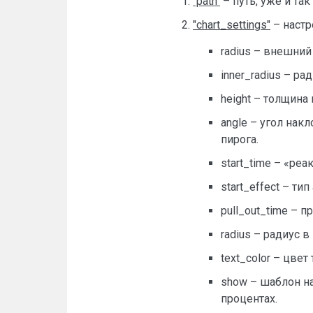
"path"
– путь, уже и так
"chart_settings"
– настр
radius – внешний
inner_radius – ра
height – толщина
angle – угол накл
пирога.
start_time – «ре
start_effect – ти
pull_out_time – 
radius – радиус 
text_color – цвет
show – шаблон нап
процентах.