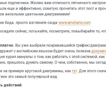
имые подписчики. Желаю вам отличного пятничного настро
ли еще и эффективно, советую прочитать этот пост и про
стов веселыми цветными диаграммами!
не беда…просто взгляните сюда:
www.amcharts.com
сидите сейчас, потыкайте, посмотрите, повыбирайте то, чт
платно.
Вы уже выбрали понравившийся график/диаграмму
 дружит с английским языком будет очень полезна
докуме
я курил мануалы о том, как работать с этой системой, как н
ано, пришлось думать самому. О чем, собственно, мы сегод
се на примере круговой диаграммы, как
тут
. Для этого ск
стике это самый популярный вид.
ь действий: