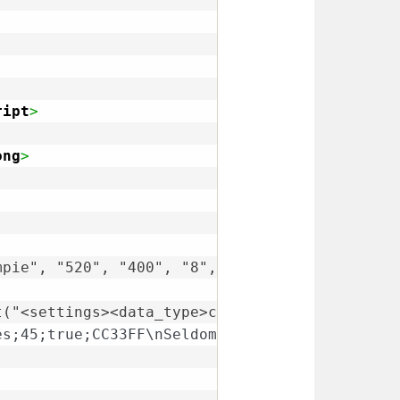
ript
>
ong
>
ampie", "520", "400", "8", "#FFFFFF");
ent("<settings><data_type>csv</data_type><pie