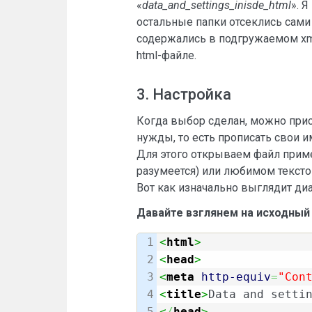
«
data_and_settings_inisde_html
». 
остальные папки отсеклись сами 
содержались в подгружаемом xml
html-файле.
3. Настройка
Когда выбор сделан, можно прис
нужды, то есть прописать свои име
Для этого открываем файл приме
разумеется) или любимом текстов
Вот как изначально выглядит диа
Давайте взглянем на исходный 
1

<
html
>
2

<
head
>
3

<
meta
http-equiv
=
"Con
4

<
title
>
Data and setti
5

<
/
head
>