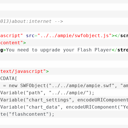
0013)about:internet -->
vascript"
src
=
"../../ampie/swfobject.js"
><
/
sc
hcontent"
>
ng
>
You need to upgrade your Flash Player
<
/
str
"text/javascript"
>
<![CDATA[		
so = new SWFObject("../../ampie/ampie.swf", "
ddVariable("path", "../../ampie/");
addVariable("chart_settings", encodeURICompon