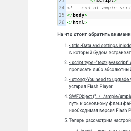
23

<
/
script
>
24

<!-- end of ampie scr
25

<
/
body
>
<
/
html
>
На что стоит обратить внимание
<title>Data and settings inisde
в который будем встраиват
<script type="text/javascript" 
прописать либо абсолютный
<strong>You need to upgrade 
устарел Flash Player.
SWFObject (".../.../ampie/ampie
путь к основному флэш файл
необходимая версия Flash Pl
Теперь рассмотрим настрой