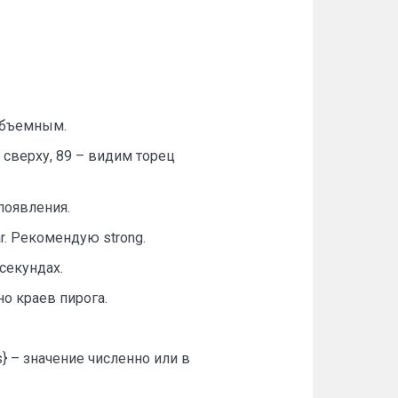
еобъемным.
г сверху, 89 – видим торец
 появления.
ar. Рекомендую strong.
секундах.
но краев пирога.
ts} – значение численно или в