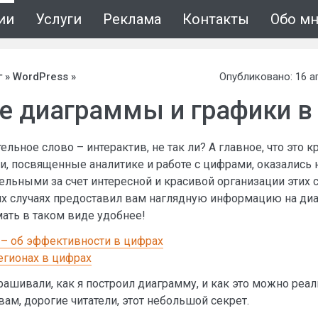
ии
Услуги
Реклама
Контакты
Обо м
г
»
WordPress
»
Опубликовано: 16 а
е диаграммы и графики в
льное слово – интерактив, не так ли? А главное, что это 
и, посвященные аналитике и работе с цифрами, оказались 
ельными за счет интересной и красивой организации этих с
оих случаях предоставил вам наглядную информацию на диа
ать в таком виде удобнее!
– об эффективности в цифрах
регионах в цифрах
рашивали, как я построил диаграмму, и как это можно реали
вам, дорогие читатели, этот небольшой секрет.