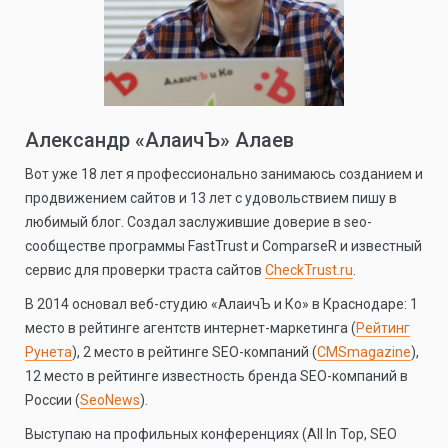
Александр «АлаичЪ» Алаев
Вот уже 18 лет я профессионально занимаюсь созданием и
продвижением сайтов и 13 лет с удовольствием пишу в
любимый блог. Создал заслужившие доверие в seo-
сообществе программы FastTrust и ComparseR и известный
сервис для проверки траста сайтов
CheckTrust.ru
.
В 2014 основал веб-студию «АлаичЪ и Ко» в Краснодаре: 1
место в рейтинге агентств интернет-маркетинга (
Рейтинг
Рунета
), 2 место в рейтинге SEO-компаний (
CMSmagazine
),
12 место в рейтинге известность бренда SEO-компаний в
России (
SeoNews
).
Выступаю на профильных конференциях (All In Top, SEO