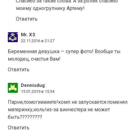
Спасибо за такие слова. А за ролик спасибо
моему одногрупнику Артему!
Ответить
:
Мr. X3
22.11.2016 в 21:27
Беременная девушка — супер фото! Вообще ты
молодец, счастья Вам!
Ответить
:
Dennisdug
15.01.2019 в 15:34
Парни,помогииииите!комп не запускается.поменял
материнку,ноль!из-за винчестера не может
быть?????????
Ответить