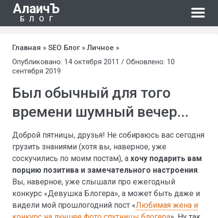
АлаичЪ
БЛОГ
Главная
»
SEO Блог
»
Личное
»
Опубликовано: 14 октября 2011 / Обновлено: 10
сентября 2019
Был обычный для того
времени шумный вечер...
Доброй пятницы, друзья! Не собираюсь вас сегодня
грузить знаниями (хотя вы, наверное, уже
соскучились по моим постам), а
хочу подарить вам
порцию позитива и замечательного настроения
.
Вы, наверное, уже слышали про ежегодный
конкурс «Девушка Блогера», а может быть даже и
видели мой прошлогодний пост «
Любимая жена и
конкурс на лучшее фото спутницы блогера
». Ну так