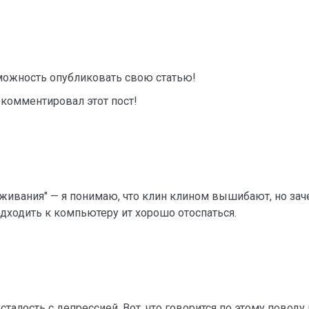
зможность опубликовать свою статью!
окомментировал этот пост!
ыживания" — я понимаю, что клин клином вышибают, но за
одходить к компьютеру ит хорошо отоспаться.
сталость с депрессией. Вот, что говорится по этому поводу