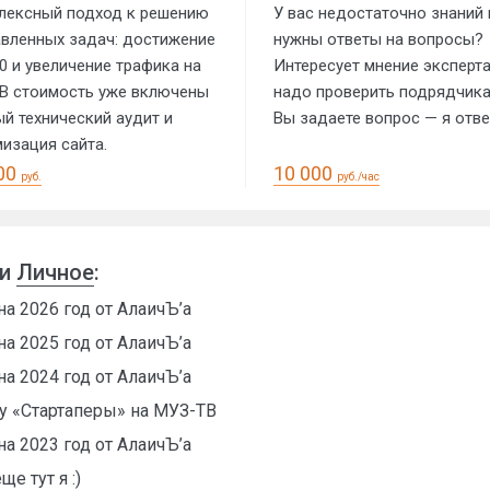
лексный подход к решению
У вас недостаточно знаний 
авленных задач: достижение
нужны ответы на вопросы?
0 и увеличение трафика на
Интересует мнение эксперта
 В стоимость уже включены
надо проверить подрядчик
й технический аудит и
Вы задаете вопрос — я отв
изация сайта.
00
10 000
руб.
руб./час
ии
Личное
:
на 2026 год от АлаичЪ’а
на 2025 год от АлаичЪ’а
на 2024 год от АлаичЪ’а
оу «Стартаперы» на МУЗ-ТВ
на 2023 год от АлаичЪ’а
е тут я :)