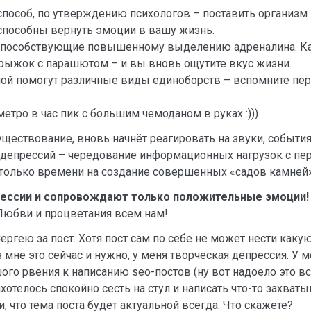
пособ, по утверждению психологов – поставить организм 
способны вернуть эмоции в вашу жизнь.
, способствующие повышенному выделению адреналина. Ка
 прыжок с парашютом – и вы вновь ощутите вкус жизни.
мой помогут различные виды единоборств – вспомните пе
етро в час пик с большим чемоданом в руках :)))
ществование, вновь начнёт реагировать на звуки, события 
депрессий – чередование информационных нагрузок с пер
столько времени на создание совершенных «садов камней»
рессии и сопровождают только положительные эмоции!
 Любви и процветания всем нам!
Сергею за пост. Хотя пост сам по себе не может нести какую
аз мне это сейчас и нужно, у меня творческая депрессия. У
ого рвения к написанию seo-постов (ну вот надоело это все
ахотелось спокойно сесть на стул и написать что-то захват
 и, что тема поста будет актуальной всегда. Что скажете?