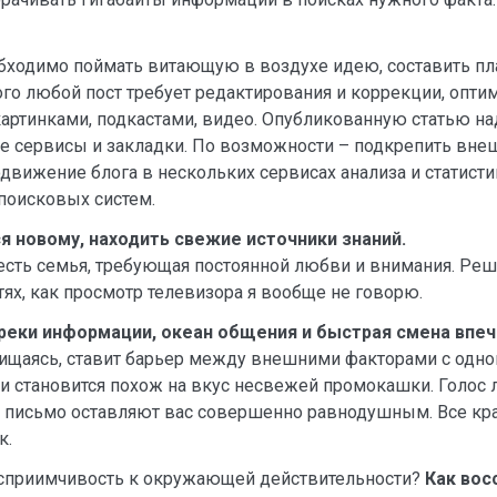
обходимо поймать витающую в воздухе идею, составить пл
ого любой пост требует редактирования и коррекции, опти
ртинками, подкастами, видео. Опубликованную статью на
ые сервисы и закладки. По возможности – подкрепить вн
ижение блога в нескольких сервисах анализа и статистик
поисковых систем.
я новому, находить свежие источники знаний.
 есть семья, требующая постоянной любви и внимания. Р
стях, как просмотр телевизора я вообще не говорю.
, реки информации, океан общения и быстрая смена впе
ищаясь, ставит барьер между внешними факторами с одн
ни становится похож на вкус несвежей промокашки. Голос
 письмо оставляют вас совершенно равнодушным. Все кр
к.
восприимчивость к окружающей действительности?
Как вос