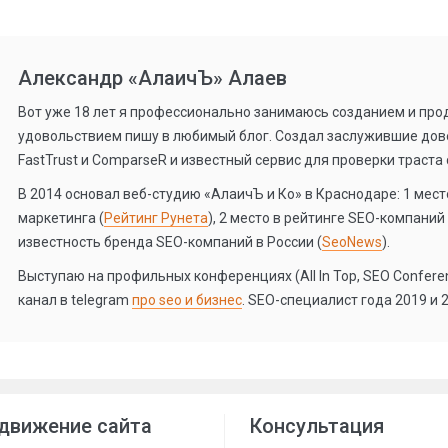
Александр «АлаичЪ» Алаев
Вот уже 18 лет я профессионально занимаюсь созданием и прод
удовольствием пишу в любимый блог. Создал заслужившие дов
FastTrust и ComparseR и известный сервис для проверки траста
В 2014 основал веб-студию «АлаичЪ и Ко» в Краснодаре: 1 место
маркетинга (
Рейтинг Рунета
), 2 место в рейтинге SEO-компаний 
известность бренда SEO-компаний в России (
SeoNews
).
Выступаю на профильных конференциях (All In Top, SEO Conference
канал в telegram
про seo и бизнес
. SEO-специалист года 2019 и 2
движение сайта
Консультация