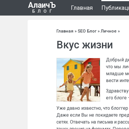
АлаичЪ
Главная
Публикац
БЛОГ
Главная
»
SEO Блог
»
Личное
»
Вкус жизни
Добрый де
что мы ли
младше мо
вести инте
Здравству
его блоге 
Уже давно известно, что блоггер
Даже если Вы не покидаете пред
сетях. Отвечать на письма и ра
точку зрения на форумах. Перев