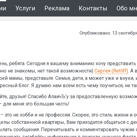
ии
Услуги
Реклама
Контакты
Обо м
Опубликовано: 13 сентября
нь, ребята. Сегодня я вашему вниманию хочу представить 
чно не знакомы, нет такой возможности)
Сергея (Retliff)
. А
ей мамы, представьте. Семья, дети, а может уже и внуки, 
ресный блог. Я думаю нам всем есть чему поучиться, не та
йте, друзья! Спасибо АлаичЪ’у за предоставленную возмо
– для меня это большая честь!
 – это не хобби и не профессия. Скорее, это стиль жизни и
елы собственной квартиры, Вам приходится общаться с д
ссылать сообщения. Перечитывать и комментировать чужие 
орачивать гигабайты информации в поисках нужного факта.