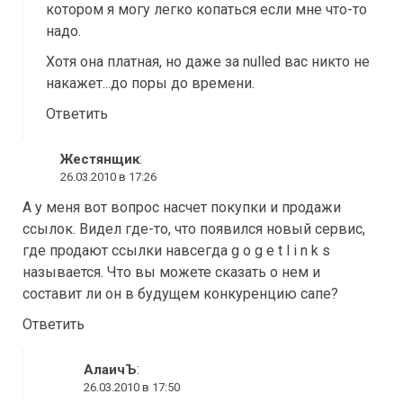
котором я могу легко копаться если мне что-то
надо.
Хотя она платная, но даже за nulled вас никто не
накажет...до поры до времени.
Ответить
:
Жестянщик
26.03.2010 в 17:26
А у меня вот вопрос насчет покупки и продажи
ссылок. Видел где-то, что появился новый сервис,
где продают ссылки навсегда g o g e t l i n k s
называется. Что вы можете сказать о нем и
составит ли он в будущем конкуренцию сапе?
Ответить
:
АлаичЪ
26.03.2010 в 17:50