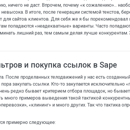
нию, ничего не даст. Впрочем, почему «к сожалению»... нао
евысока. В итоге, после генерации системой текстов, бер
ет для сайтов клиентов. Для себя же я бы порекомендовал
 там попадаются «неадекватные» варианты. Часто попада
оминать лишний раз, тем самым делая лучше конкурентам. 
ьтров и покупка ссылок в Sape
та. После проделанных телодвижений у нас есть созданны
ая пора закупать ссылки. Кто-то закупается исключительно 
очень редко бывает критерием отбора площадок, но бывае
сть много примеров выведения такой тактикой конкурентны
оперевозки», «клининг» и много других. Так что тактика о
тся примерно следующее: