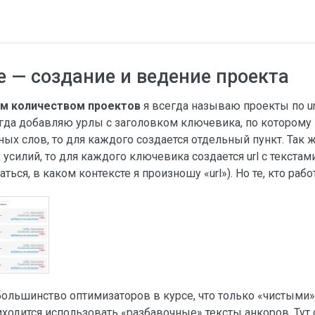
e — создание и ведение проекта
им количеством проектов
я всегда называю проекты по ur
егда добавляю урлы с заголовком ключевика, по которому
зных слов, то для каждого создается отдельный пункт. Так
усилий, то для каждого ключевика создается url с текстам
аться, в каком контексте я произношу «url»). Но те, кто рабо
большинство оптимизаторов в курсе, что только «чистыми
одится использовать «разбавочные» тексты анкоров. Тут с