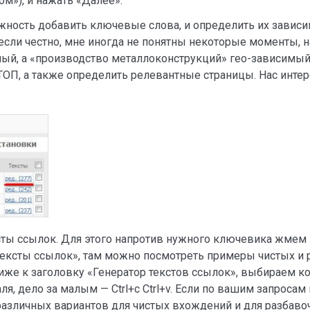
м»), и нажать «Далее».
ность добавить ключевые слова, и определить их зависим
 если честно, мне иногда не понятны некоторые моменты, 
мый, а «производство металлоконструкций» гео-зависимы
ТОП, а также определить релевантные страницы. Нас интер
ксты ссылок. Для этого напротив нужного ключевика жмем н
ексты ссылок», там можно посмотреть примеры чистых и р
иже к заголовку «Генератор текстов ссылок», выбираем ко
я, дело за малым — Ctrl+c Ctrl+v. Если по вашим запросам 
различных вариантов для чистых вхождений и для разбаво