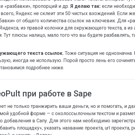
ке «разбавки», пропорций и др.
Я делаю так:
если необходи
 всего, Яндекс не склеит эти 50 чистых вхождений. Если ж
бавки» от общего количества ссылок на ключевик. Для «р
ндекса, из правой колонки для окружающего текста, а из 
Тут плюсы налицо, мало того что вы будете разбавлять, т
ружающего текста ссылок.
Тоже ситуация не однозначна. К
ьзую, иногда не использую. Порой просто лень его сочинят
остановимся подробнее ниже.
Pult при работе в Sape
меет не только транжирить ваши деньги, но и помогать, и д
амой удобной форме — с околоссылочным текстом и разме
о добавления в Сапу. Для этого нам необходимо зарегистри
бавить площадку», указать название проекта, url проекта, 