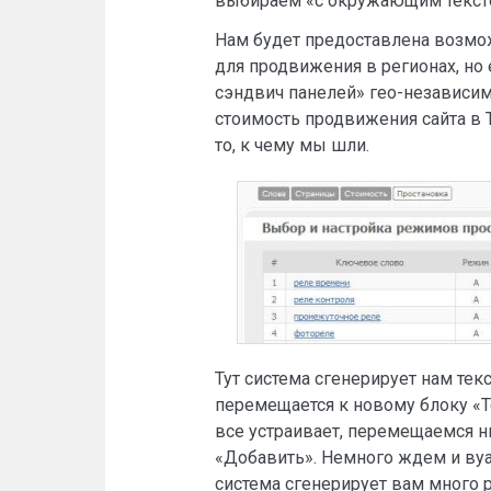
выбираем «с окружающим тексто
Нам будет предоставлена возмож
для продвижения в регионах, но
сэндвич панелей» гео-независи
стоимость продвижения сайта в 
то, к чему мы шли.
Тут система сгенерирует нам те
перемещается к новому блоку «Т
все устраивает, перемещаемся н
«Добавить». Немного ждем и вуал
система сгенерирует вам много 