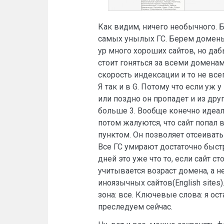
Как видим, ничего необычного. 
самых унылых ГС. Берем домены 
ур много хороших сайтов, но даб
стоит гоняться за всеми доменам
скорость индексации и то не все
Я так и в G. Потому что если уж 
или поздно он пропадет и из др
больше 3. Вообще конечно идеаль
потом жалуются, что сайт попал
пунктом. Он позволяет отсеивать
Все ГС умирают достаточно быстр
дней это уже что то, если сайт 
учитывается возраст домена, а не
иноязычных сайтов(English sites
зона: все. Ключевые слова: я о
преследуем сейчас.