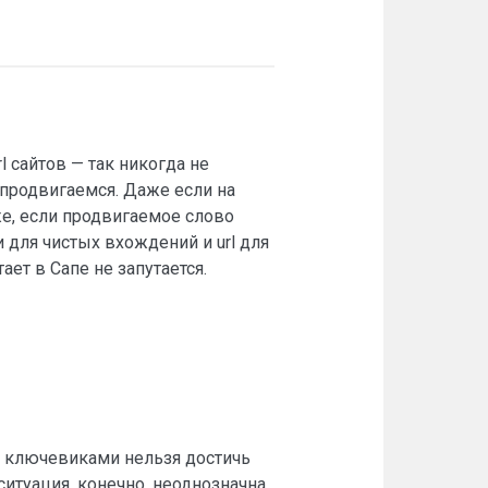
l сайтов — так никогда не
 продвигаемся. Даже если на
 же, если продвигаемое слово
и для чистых вхождений и url для
тает в Сапе не запутается.
» ключевиками нельзя достичь
итуация, конечно, неоднозначна,