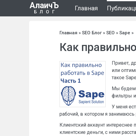
АлаичЪ
Главная
Публикац
БЛОГ
Главная
»
SEO Блог
»
SEO
»
Sape
»
Как правильно
Привет, др
или оптими
такое Sape
Мы будем 
фильтры и 
У меня ес
рабочий, в котором я занимаюсь
Клиентский аккаунт интереснее 
клиентские деньги, с ними расста