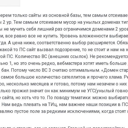
Берем только сайты из основной базы, тем самым отсеива
2 ур. Тем самым отсеиваем мусор на унылых доменах типа
ы не мучить себя лишний раз ограничимся доменами 2 уров
и, все равно все не купить. Уровень вложенности выбирае
гда. А цена ниже, соответственно выбор расширяется. Обя
у какой то ПС сайт вызвал подозрение, то не стоит и нам на
угой ПС. Количество ВС (внешних ссылок). Не рекомендует
но 1, но это очень редко, вебмастера хотят иметь больше 
 в бан. Потому число ВС 3 считаю оптимальным. «Домен ст
 самое большое количество сателлитов и прочего хлама. Р
о, несколько месяцев и готово, потому нам незачем о них
столько прожил значит он как минимум не УГС(унылый говнос
 сайта, но хоть что то. По поводу тематики: можно выбира
). Нам ведь плевать на ТИц, нам важнее наши позиции в ПС
ставляю пустое поле за редкими исключениями, когда стоя