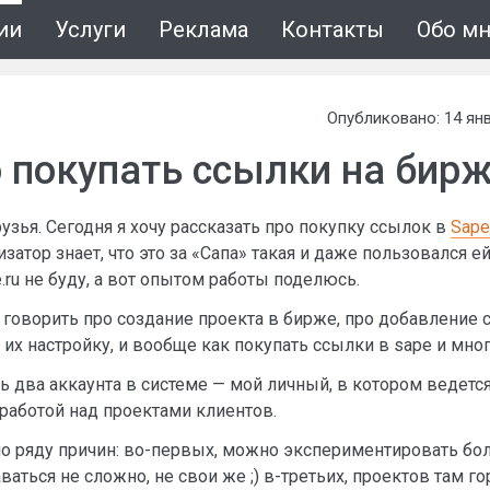
ии
Услуги
Реклама
Контакты
Обо м
Опубликовано: 14 янв
 покупать ссылки на бирж
узья. Сегодня я хочу рассказать про покупку ссылок в
Sape
затор знает, что это за «Сапа» такая и даже пользовался е
.ru не буду, а вот опытом работы поделюсь.
говорить про создание проекта в бирже, про добавление 
их настройку, и вообще как покупать ссылки в sape и мног
ть два аккаунта в системе — мой личный, в котором ведетс
 работой над проектами клиентов.
по ряду причин: во-первых, можно экспериментировать бо
ваться не сложно, не свои же ;) в-третьих, проектов там г